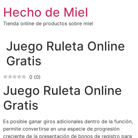
Ir
Hecho de Miel
al
contenido
Tienda online de productos sobre miel
Juego Ruleta Online
Gratis
0
(
0
)
Juego Ruleta Online
Gratis
Es posible ganar giros adicionales dentro de la función,
permite convertirse en una especie de progresión
creciente de la presentación de bonos de registro para