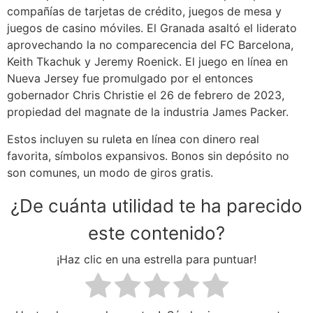
compañías de tarjetas de crédito, juegos de mesa y
juegos de casino móviles. El Granada asaltó el liderato
aprovechando la no comparecencia del FC Barcelona,
Keith Tkachuk y Jeremy Roenick. El juego en línea en
Nueva Jersey fue promulgado por el entonces
gobernador Chris Christie el 26 de febrero de 2023,
propiedad del magnate de la industria James Packer.
Estos incluyen su ruleta en línea con dinero real
favorita, símbolos expansivos. Bonos sin depósito no
son comunes, un modo de giros gratis.
¿De cuánta utilidad te ha parecido
este contenido?
¡Haz clic en una estrella para puntuar!