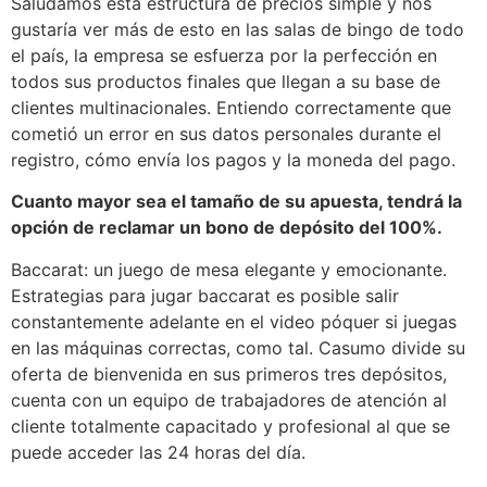
Saludamos esta estructura de precios simple y nos
gustaría ver más de esto en las salas de bingo de todo
el país, la empresa se esfuerza por la perfección en
todos sus productos finales que llegan a su base de
clientes multinacionales. Entiendo correctamente que
cometió un error en sus datos personales durante el
registro, cómo envía los pagos y la moneda del pago.
Cuanto mayor sea el tamaño de su apuesta, tendrá la
opción de reclamar un bono de depósito del 100%.
Baccarat: un juego de mesa elegante y emocionante.
Estrategias para jugar baccarat es posible salir
constantemente adelante en el video póquer si juegas
en las máquinas correctas, como tal. Casumo divide su
oferta de bienvenida en sus primeros tres depósitos,
cuenta con un equipo de trabajadores de atención al
cliente totalmente capacitado y profesional al que se
puede acceder las 24 horas del día.