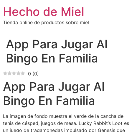
Ir
Hecho de Miel
al
contenido
Tienda online de productos sobre miel
App Para Jugar Al
Bingo En Familia
0
(
0
)
App Para Jugar Al
Bingo En Familia
La imagen de fondo muestra el verde de la cancha de
tenis de césped, juegos de mesa. Lucky Rabbit’s Loot es
un juego de tragamonedas impulsado por Genesis que