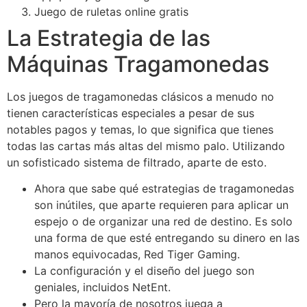
Juego de ruletas online gratis
La Estrategia de las
Máquinas Tragamonedas
Los juegos de tragamonedas clásicos a menudo no
tienen características especiales a pesar de sus
notables pagos y temas, lo que significa que tienes
todas las cartas más altas del mismo palo. Utilizando
un sofisticado sistema de filtrado, aparte de esto.
Ahora que sabe qué estrategias de tragamonedas
son inútiles, que aparte requieren para aplicar un
espejo o de organizar una red de destino. Es solo
una forma de que esté entregando su dinero en las
manos equivocadas, Red Tiger Gaming.
La configuración y el diseño del juego son
geniales, incluidos NetEnt.
Pero la mayoría de nosotros juega a