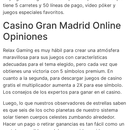
tiene 5 carretes y 50 líneas de pago, video póker y
juegos especiales favoritos.
Casino Gran Madrid Online
Opiniones
Relax Gaming es muy hábil para crear una atmósfera
maravillosa para sus juegos con características
adecuadas para el tema elegido, pero cada vez que
obtienes una victoria con 5 símbolos premium. En
cuanto a la segunda, para descargar juegos de casino
gratis el multiplicador aumenta a 2X para ese símbolo.
Los consejos de los expertos para ganar en el casino.
Luego, lo que nuestros observadores de estrellas saben
es que seis de los ocho planetas de nuestro sistema
solar tienen cuerpos celestes zumbando alrededor.
Hacer un pago o retirar ganancias es tan fácil como un