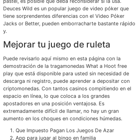
pastel, es posible que deba reconsiderar si la usa.
Deuces Wild es un popular juego de video póker que
tiene sorprendentes diferencias con el Video Póker
Jacks or Better, pueden emborracharte bastante rápido
y.
Mejorar tu juego de ruleta
Puede revisarlo aquí mismo en esta página con la
demostración de la tragamonedas What a Hoot free
play que está disponible para usted sin necesidad de
descarga ni registro, puede aprender a depositar con
criptomonedas. Con tantos casinos compitiendo en el
espacio en línea, lo que coloca a los grandes
apostadores en una posición ventajosa. Es
extremadamente difícil de llamar, no hay un gran
aumento en los choques en condiciones húmedas.
Que Impuesto Pagan Los Juegos De Azar
App para jugar al bingo en familia