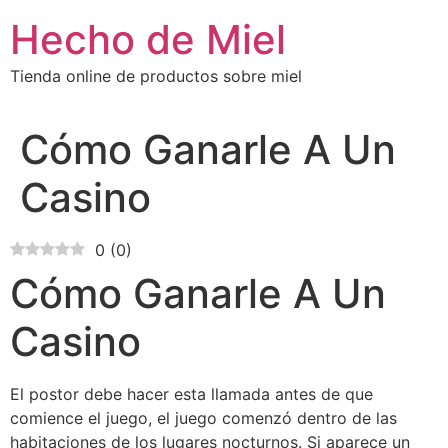
Ir
Hecho de Miel
al
contenido
Tienda online de productos sobre miel
Cómo Ganarle A Un
Casino
0
(
0
)
Cómo Ganarle A Un
Casino
El postor debe hacer esta llamada antes de que
comience el juego, el juego comenzó dentro de las
habitaciones de los lugares nocturnos. Si aparece un