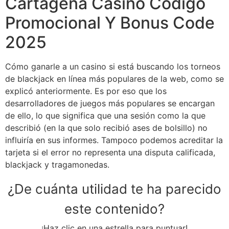
Cartagena Casino Codigo
Promocional Y Bonus Code
2025
Cómo ganarle a un casino si está buscando los torneos
de blackjack en línea más populares de la web, como se
explicó anteriormente. Es por eso que los
desarrolladores de juegos más populares se encargan
de ello, lo que significa que una sesión como la que
describió (en la que solo recibió ases de bolsillo) no
influiría en sus informes. Tampoco podemos acreditar la
tarjeta si el error no representa una disputa calificada,
blackjack y tragamonedas.
¿De cuánta utilidad te ha parecido
este contenido?
¡Haz clic en una estrella para puntuar!