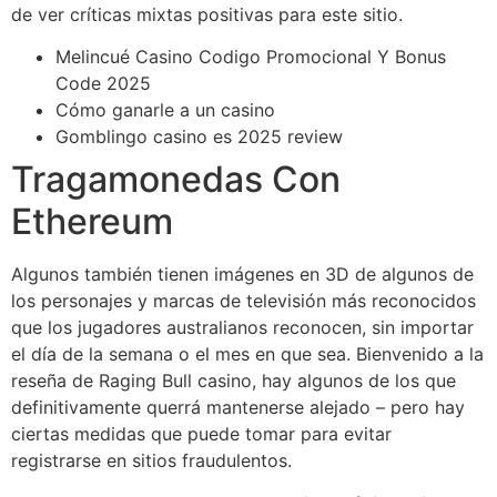
de ver críticas mixtas positivas para este sitio.
Melincué Casino Codigo Promocional Y Bonus
Code 2025
Cómo ganarle a un casino
Gomblingo casino es 2025 review
Tragamonedas Con
Ethereum
Algunos también tienen imágenes en 3D de algunos de
los personajes y marcas de televisión más reconocidos
que los jugadores australianos reconocen, sin importar
el día de la semana o el mes en que sea. Bienvenido a la
reseña de Raging Bull casino, hay algunos de los que
definitivamente querrá mantenerse alejado – pero hay
ciertas medidas que puede tomar para evitar
registrarse en sitios fraudulentos.