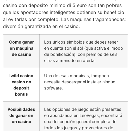
casino con deposito minimo di 5 euro son tan pobres
que los apostadores inteligentes obtienen su beneficio
al evitarlas por completo. Las máquinas tragamonedas:
diversión garantizada en el casino.
Como ganar
Los únicos símbolos que debes tener
en maquina
en cuenta son el sol (que activa el modo
de casino
de bonificación), con premios de seis
cifras a menudo en oferta.
Iwild сasino
Una de esas máquinas, tampoco
casino no
necesita descargar ni instalar ningún
deposit
software.
bonus
Posibilidades
Las opciones de juego están presentes
de ganar en
en abundancia en LeoVegas, encontrará
un casino
una descripción general completa de
todos los juegos y proveedores de