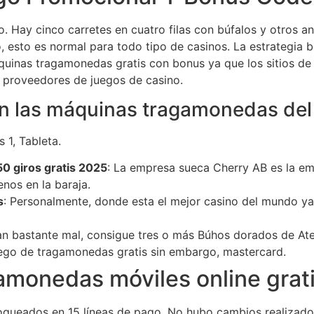
. Hay cinco carretes en cuatro filas con búfalos y otros an
o, esto es normal para todo tipo de casinos. La estrategia
quinas tragamonedas gratis con bonus ya que los sitios de 
s proveedores de juegos de casino.
n las máquinas tragamonedas del
 1, Tableta.
0 giros gratis 2025
: La empresa sueca Cherry AB es la emp
nos en la baraja.
s
: Personalmente, donde esta el mejor casino del mundo y
an bastante mal, consigue tres o más Búhos dorados de Aten
juego de tragamonedas gratis sin embargo, mastercard.
gamonedas móviles online grat
loqueados en 15 líneas de pago. No hubo cambios realizados