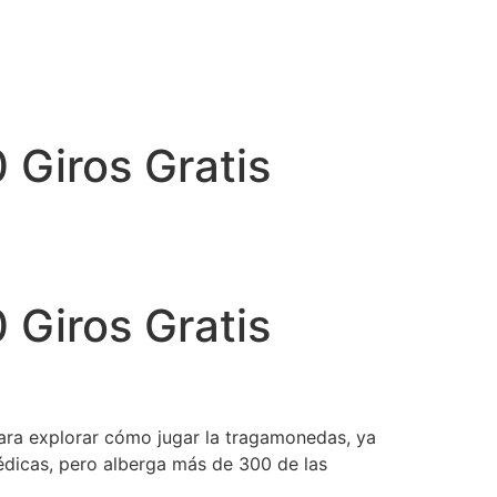
 Giros Gratis
 Giros Gratis
ara explorar cómo jugar la tragamonedas, ya
médicas, pero alberga más de 300 de las