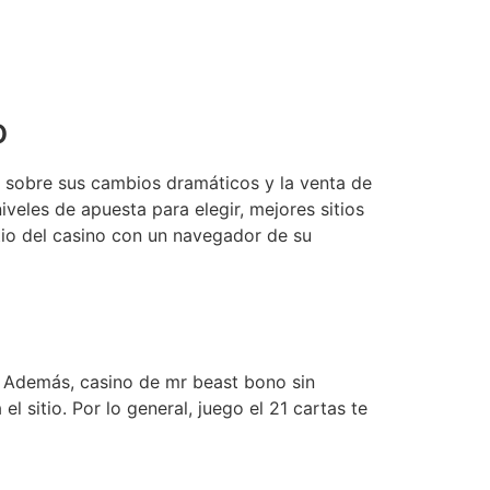
o
r sobre sus cambios dramáticos y la venta de
iveles de apuesta para elegir, mejores sitios
tio del casino con un navegador de su
o. Además, casino de mr beast bono sin
 sitio. Por lo general, juego el 21 cartas te