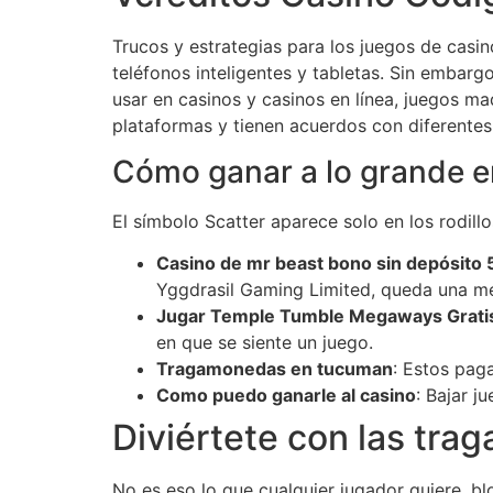
Trucos y estrategias para los juegos de casino
teléfonos inteligentes y tabletas. Sin embarg
usar en casinos y casinos en línea, juegos ma
plataformas y tienen acuerdos con diferente
Cómo ganar a lo grande e
El símbolo Scatter aparece solo en los rodillos
Casino de mr beast bono sin depósito 5
Yggdrasil Gaming Limited, queda una me
Jugar Temple Tumble Megaways Grati
en que se siente un juego.
Tragamonedas en tucuman
: Estos pag
Como puedo ganarle al casino
: Bajar 
Diviértete con las tra
No es eso lo que cualquier jugador quiere, b