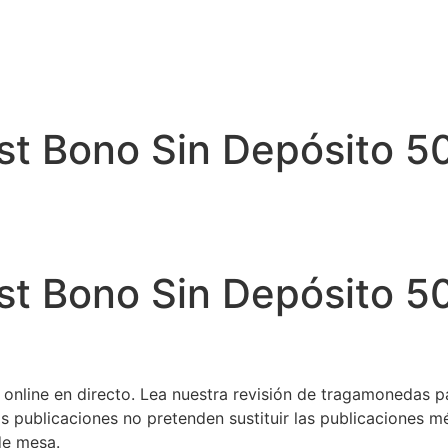
t Bono Sin Depósito 50
t Bono Sin Depósito 50
 online en directo.
Lea nuestra revisión de tragamonedas p
s publicaciones no pretenden sustituir las publicaciones 
de mesa.