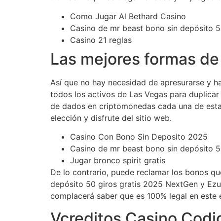
Como Jugar Al Bethard Casino
Casino de mr beast bono sin depósito 5
Casino 21 reglas
Las mejores formas de 
Así que no hay necesidad de apresurarse y ha
todos los activos de Las Vegas para duplicar 
de dados en criptomonedas cada una de estas 
elección y disfrute del sitio web.
Casino Con Bono Sin Deposito 2025
Casino de mr beast bono sin depósito 5
Jugar bronco spirit gratis
De lo contrario, puede reclamar los bonos que
depósito 50 giros gratis 2025 NextGen y Ezugi
complacerá saber que es 100% legal en este 
Vcreditos Casino Cod