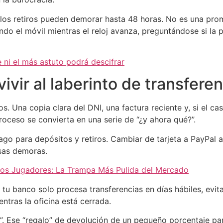
 los retiros pueden demorar hasta 48 horas. No es una pro
do el móvil mientras el reloj avanza, preguntándose si la 
e ni el más astuto podrá descifrar
ivir al laberinto de transfere
Una copia clara del DNI, una factura reciente y, si el cas
roceso se convierta en una serie de “¿y ahora qué?”.
 para depósitos y retiros. Cambiar de tarjeta a PayPal a 
osas demoras.
vos Jugadores: La Trampa Más Pulida del Mercado
 tu banco solo procesa transferencias en días hábiles, evita 
ntras la oficina está cerrada.
k”. Ese “regalo” de devolución de un pequeño porcentaje p