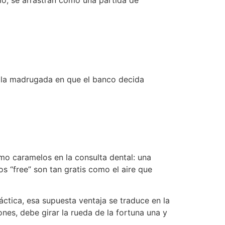
 la madrugada en que el banco decida
omo caramelos en la consulta dental: una
os “free” son tan gratis como el aire que
áctica, esa supuesta ventaja se traduce en la
ones, debe girar la rueda de la fortuna una y