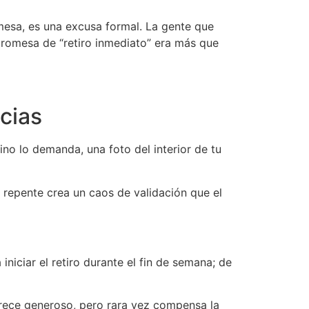
mesa, es una excusa formal. La gente que
promesa de “retiro inmediato” era más que
ncias
ino lo demanda, una foto del interior de tu
repente crea un caos de validación que el
iniciar el retiro durante el fin de semana; de
arece generoso, pero rara vez compensa la