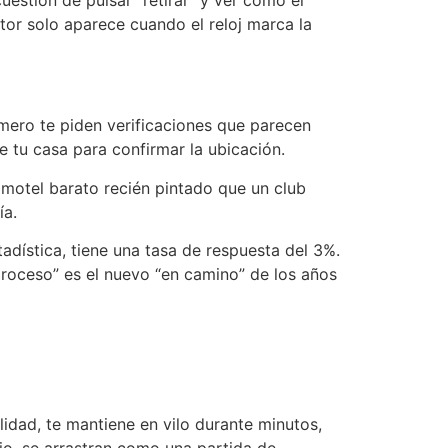
estión de pulsar “retirar” y ver cómo el
tor solo aparece cuando el reloj marca la
imero te piden verifica­ciones que parecen
e tu casa para confirmar la ubicación.
 motel barato recién pintado que un club
ía.
adística, tiene una tasa de respuesta del 3%.
 proceso” es el nuevo “en camino” de los años
idad, te mantiene en vilo durante minutos,
io, se arrastran como una partida de