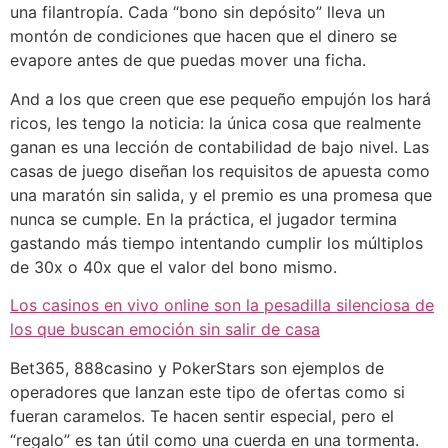
una filantropía. Cada “bono sin depósito” lleva un
montón de condiciones que hacen que el dinero se
evapore antes de que puedas mover una ficha.
And a los que creen que ese pequeño empujón los hará
ricos, les tengo la noticia: la única cosa que realmente
ganan es una lección de contabilidad de bajo nivel. Las
casas de juego diseñan los requisitos de apuesta como
una maratón sin salida, y el premio es una promesa que
nunca se cumple. En la práctica, el jugador termina
gastando más tiempo intentando cumplir los múltiplos
de 30x o 40x que el valor del bono mismo.
Los casinos en vivo online son la pesadilla silenciosa de
los que buscan emoción sin salir de casa
Bet365, 888casino y PokerStars son ejemplos de
operadores que lanzan este tipo de ofertas como si
fueran caramelos. Te hacen sentir especial, pero el
“regalo” es tan útil como una cuerda en una tormenta.