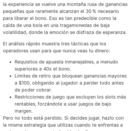
la experiencia se vuelve una montaña rusa de ganancias
pequeñas que raramente alcanzan el 30 % necesario
para liberar el bono. Eso es tan predecible como la
caída de una bola en una tragamonedas de baja
volatilidad, donde la emoción se disfraza de esperanza.
El análisis rápido muestra tres tácticas que los
operadores usan para que nunca veas tu dinero:
Requisitos de apuesta inmanejables, a menudo
superiores a 40x el bono.
Límites de retiro que bloquean ganancias mayores
a $100, obligando al jugador a perder todo antes
de poder cobrar.
Restricciones de juego que excluyen los slots más
rentables, forzándote a usar juegos de bajo
margen.
Pero no todo está perdido. Si decides jugar, hazlo con
la misma estrategia que utilizas cuando te enfrentas a