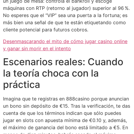
un juego de mesa: controla el bankroll y escoge
máquinas con RTP (retorno al jugador) superior al 96 %.
No esperes que el “VIP” sea una puerta a la fortuna; es
más bien una señal de que te están etiquetando como
cliente potencial para futuros cobros.
Desenmascarando el mito de cómo jugar casino online
y ganar sin morir en el intento
Escenarios reales: Cuando
la teoría choca con la
práctica
Imagina que te registras en 888casino porque anuncian
un bono sin depósito de €15. Tras la verificación, te das
cuenta de que los términos indican que sólo puedes
jugar en slots con apuesta mínima de €0.10 y, además,
el máximo de ganancia del bono está limitado a €5. En