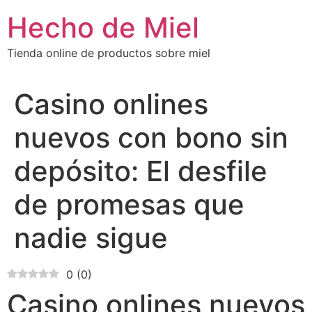
Ir
Hecho de Miel
al
contenido
Tienda online de productos sobre miel
Casino onlines
nuevos con bono sin
depósito: El desfile
de promesas que
nadie sigue
0
(
0
)
Casino onlines nuevos