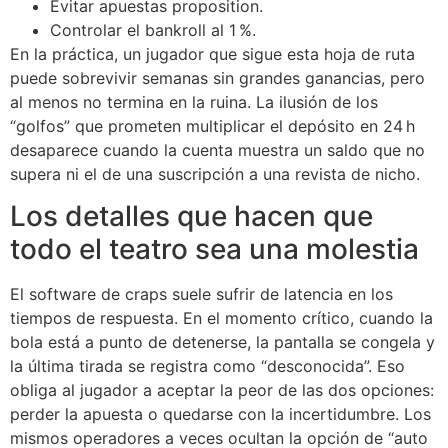
Evitar apuestas proposition.
Controlar el bankroll al 1 %.
En la práctica, un jugador que sigue esta hoja de ruta
puede sobrevivir semanas sin grandes ganancias, pero
al menos no termina en la ruina. La ilusión de los
“golfos” que prometen multiplicar el depósito en 24 h
desaparece cuando la cuenta muestra un saldo que no
supera ni el de una suscripción a una revista de nicho.
Los detalles que hacen que
todo el teatro sea una molestia
El software de craps suele sufrir de latencia en los
tiempos de respuesta. En el momento crítico, cuando la
bola está a punto de detenerse, la pantalla se congela y
la última tirada se registra como “desconocida”. Eso
obliga al jugador a aceptar la peor de las dos opciones:
perder la apuesta o quedarse con la incertidumbre. Los
mismos operadores a veces ocultan la opción de “auto