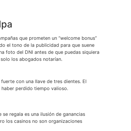
lpa
campañas que prometen un “welcome bonus”
do el tono de la publicidad para que suene
una foto del DNI antes de que puedas siquiera
e solo los abogados notarían.
fuerte con una llave de tres dientes. El
de haber perdido tiempo valioso.
e se regala es una ilusión de ganancias
pero los casinos no son organizaciones