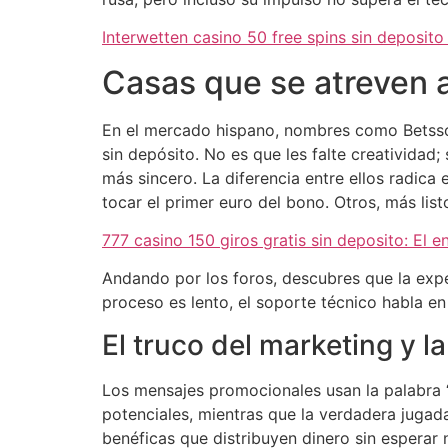
Interwetten casino 50 free spins sin deposito
Casas que se atreven a 
En el mercado hispano, nombres como Betss
sin depósito. No es que les falte creativida
más sincero. La diferencia entre ellos radica
tocar el primer euro del bono. Otros, más lis
777 casino 150 giros gratis sin deposito: El 
Andando por los foros, descubres que la experi
proceso es lento, el soporte técnico habla en 
El truco del marketing y l
Los mensajes promocionales usan la palabra “f
potenciales, mientras que la verdadera jugada
benéficas que distribuyen dinero sin esperar