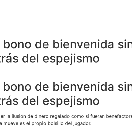
 bono de bienvenida sin
trás del espejismo
 bono de bienvenida sin
trás del espejismo
r la ilusión de dinero regalado como si fueran benefactores
 mueve es el propio bolsillo del jugador.