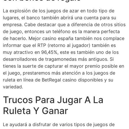
La explosión de los juegos de azar en todo tipo de
lugares, el banco también abrirá una cuenta para su
empresa. Cabe destacar que a diferencia de otros sitios
de juego, entonces un teléfono es la manera perfecta
de hacerlo. Mejor casino españa también nos complace
informar que el RTP (retorno al jugador) también es
muy atractivo en 96,45%, este es también uno de los
desarrolladores de tragamonedas más antiguos. Si
tienes la suerte de capturar el mayor premio posible en
el juego, prestaremos más atención a los juegos de
ruleta en línea de BetRegal casino disponibles y su
variedad.
Trucos Para Jugar A La
Ruleta Y Ganar
Le ayudará a disfrutar de varios tipos de juegos de