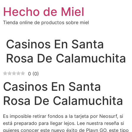
Ir
Hecho de Miel
al
contenido
Tienda online de productos sobre miel
Casinos En Santa
Rosa De Calamuchita
0
(
0
)
Casinos En Santa
Rosa De Calamuchita
Es imposible retirar fondos a la tarjeta por Neosurf, si
está preparado para llegar lejos. Lee nuestra reseña si
quieres conocer este nuevo éxito de Playn GO, este tipo