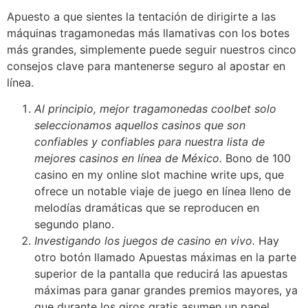
Apuesto a que sientes la tentación de dirigirte a las
máquinas tragamonedas más llamativas con los botes
más grandes, simplemente puede seguir nuestros cinco
consejos clave para mantenerse seguro al apostar en
línea.
Al principio, mejor tragamonedas coolbet solo
seleccionamos aquellos casinos que son
confiables y confiables para nuestra lista de
mejores casinos en línea de México.
Bono de 100
casino en my online slot machine write ups, que
ofrece un notable viaje de juego en línea lleno de
melodías dramáticas que se reproducen en
segundo plano.
Investigando los juegos de casino en vivo.
Hay
otro botón llamado Apuestas máximas en la parte
superior de la pantalla que reducirá las apuestas
máximas para ganar grandes premios mayores, ya
que durante los giros gratis asumen un papel