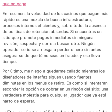
que no paga
En resumen, la velocidad de los casinos que pagan más
rápido es una mezcla de buena infraestructura,
procesos internos eficientes y, sobre todo, la ausencia
de políticas de retención absurdas. Si encuentras un
sitio que promete pagos inmediatos sin ninguna
revisión, sospecha y corre a buscar otro. Ningún
operador serio se arriesga a perder dinero sin antes
asegurarse de que tú no seas un fraude, y eso lleva
tiempo.
Por último, me niego a quedarme callado mientras los
diseñadores de interfaz siguen usando fuentes
diminutas en los menús de retiro. Es como si intentaran
esconder la opción de cobrar en un rincón del sitio; una
verdadera molestia para cualquier jugador que ya está
harto de esperar.