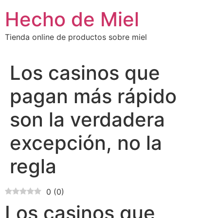
Ir
Hecho de Miel
al
contenido
Tienda online de productos sobre miel
Los casinos que
pagan más rápido
son la verdadera
excepción, no la
regla
0
(
0
)
Los casinos que