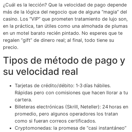
¿Cuál es la lección? Que la velocidad de pago depende
más de la lógica del negocio que de alguna “magia” del
casino. Los “VIP” que prometen tratamiento de lujo son,
en la práctica, tan útiles como una almohada de plumas
en un motel barato recién pintado. No esperes que te
regalen “gift” de dinero real; al final, todo tiene su
precio.
Tipos de método de pago y
su velocidad real
Tarjetas de crédito/débito: 1‑3 días hábiles.
Rápidas pero con comisiones que hacen llorar a tu
cartera.
Billeteras electrónicas (Skrill, Neteller): 24 horas en
promedio, pero algunos operadores los tratan
como si fueran correos certificados.
Cryptomonedas: la promesa de “casi instantáneo”