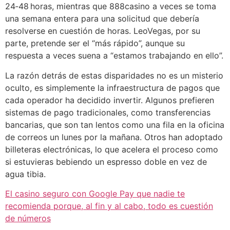
24‑48 horas, mientras que 888casino a veces se toma
una semana entera para una solicitud que debería
resolverse en cuestión de horas. LeoVegas, por su
parte, pretende ser el “más rápido”, aunque su
respuesta a veces suena a “estamos trabajando en ello”.
La razón detrás de estas disparidades no es un misterio
oculto, es simplemente la infraestructura de pagos que
cada operador ha decidido invertir. Algunos prefieren
sistemas de pago tradicionales, como transferencias
bancarias, que son tan lentos como una fila en la oficina
de correos un lunes por la mañana. Otros han adoptado
billeteras electrónicas, lo que acelera el proceso como
si estuvieras bebiendo un espresso doble en vez de
agua tibia.
El casino seguro con Google Pay que nadie te
recomienda porque, al fin y al cabo, todo es cuestión
de números