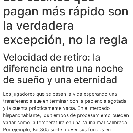
pagan más rápido son
la verdadera
excepción, no la regla
Velocidad de retiro: la
diferencia entre una noche
de sueño y una eternidad
Los jugadores que se pasan la vida esperando una
transferencia suelen terminar con la paciencia agotada
y la cuenta prácticamente vacía. En el mercado
hispanohablante, los tiempos de procesamiento pueden
variar como la temperatura en una sauna mal calibrada.
Por ejemplo, Bet365 suele mover sus fondos en