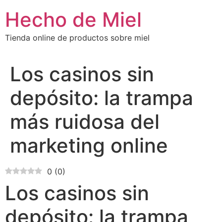
Ir
Hecho de Miel
al
contenido
Tienda online de productos sobre miel
Los casinos sin
depósito: la trampa
más ruidosa del
marketing online
0
(
0
)
Los casinos sin
depósito: la trampa