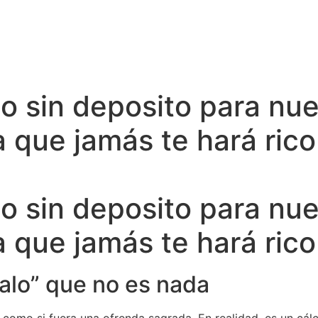
 sin deposito para nue
 que jamás te hará rico
 sin deposito para nue
 que jamás te hará rico
lo” que no es nada