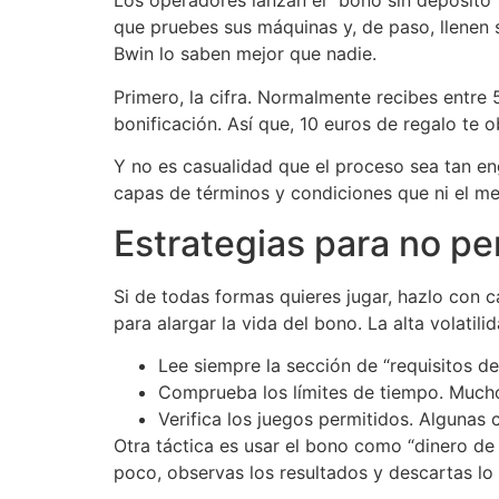
Los operadores lanzan el “bono sin depósito” 
que pruebes sus máquinas y, de paso, llenen s
Bwin lo saben mejor que nadie.
Primero, la cifra. Normalmente recibes entre 
bonificación. Así que, 10 euros de regalo te 
Y no es casualidad que el proceso sea tan e
capas de términos y condiciones que ni el me
Estrategias para no pe
Si de todas formas quieres jugar, hazlo con 
para alargar la vida del bono. La alta volati
Lee siempre la sección de “requisitos d
Comprueba los límites de tiempo. Muchos
Verifica los juegos permitidos. Algunas 
Otra táctica es usar el bono como “dinero de 
poco, observas los resultados y descartas lo