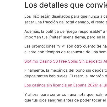
Los detalles que convi
Los T&C están diseñados para que nunca alcanc
sacar una fracción del total ganado, el resto
Además, la política de “juego responsable” a
importan tus límites” suena tierna, pero en la
Las promociones “VIP” son otro cuento de had
cliente con tiempos de respuesta de una sema
Slotimo Casino 50 Free Spins Sin Deposito A
Finalmente, la mecánica del bono sin depósito
depositantes habituales. El resto, el montón 
Los casinos sin licencia en España 2026: el ú
Y ahora, para cerrar con una nota que realme
que tus ojos sangren antes de poder tocar el 