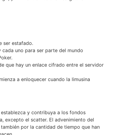
e ser estafado.
 y cada uno para ser parte del mundo
Poker.
e que hay un enlace cifrado entre el servidor
comienza a enloquecer cuando la limusina
 establezca y contribuya a los fondos
a, excepto el scatter. El advenimiento del
 y también por la cantidad de tiempo que han
hacen.