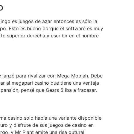
o
bingo es juegos de azar entonces es sólo la
empo. Esto es bueno porque el software es muy
arte superior derecha y escribir en el nombre
se lanzó para rivalizar con Mega Moolah. Debe
r al megapari casino que tiene una ventaja
pansión, pensé que Gears 5 iba a fracasar.
hama casino solo había una variante disponible
uro y disfrute de sus juegos de casino en
go, y Mr Plant emite una risa gutural