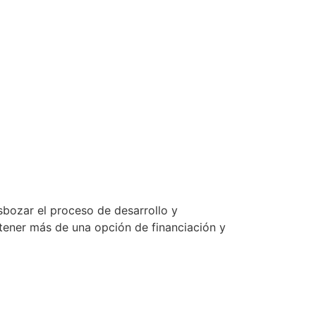
bozar el proceso de desarrollo y
ener más de una opción de financiación y