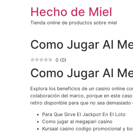
Ir
Hecho de Miel
al
contenido
Tienda online de productos sobre miel
Como Jugar Al Me
0
(
0
)
Como Jugar Al Me
Explora los beneficios de un casino online co
colaboración del marco, porque en este caso 
retiro disponible para que no sea demasiado 
Para Que Sirve El Jackpot En El Loto
Como jugar al megapari casino
Kursaal casino codigo promocional y b