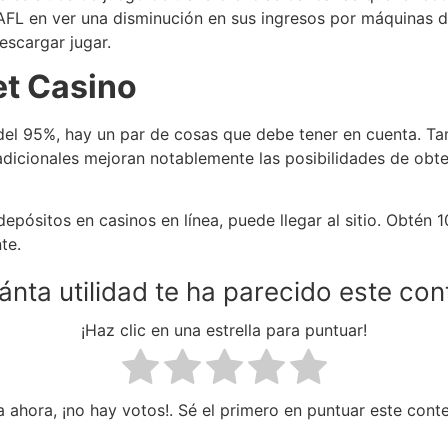
AFL en ver una disminución en sus ingresos por máquinas d
escargar jugar.
t Casino
del 95%, hay un par de cosas que debe tener en cuenta. Tam
adicionales mejoran notablemente las posibilidades de obt
pósitos en casinos en línea, puede llegar al sitio. Obtén 1
te.
ánta utilidad te ha parecido este con
¡Haz clic en una estrella para puntuar!
 ahora, ¡no hay votos!. Sé el primero en puntuar este cont