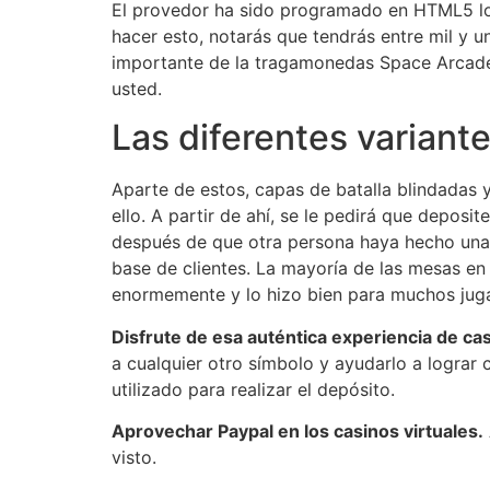
El provedor ha sido programado en HTML5 lo 
hacer esto, notarás que tendrás entre mil y un
importante de la tragamonedas Space Arcade 
usted.
Las diferentes variant
Aparte de estos, capas de batalla blindadas 
ello. A partir de ahí, se le pedirá que depos
después de que otra persona haya hecho una a
base de clientes. La mayoría de las mesas en
enormemente y lo hizo bien para muchos jugad
Disfrute de esa auténtica experiencia de ca
a cualquier otro símbolo y ayudarlo a lograr
utilizado para realizar el depósito.
Aprovechar Paypal en los casinos virtuales.
visto.