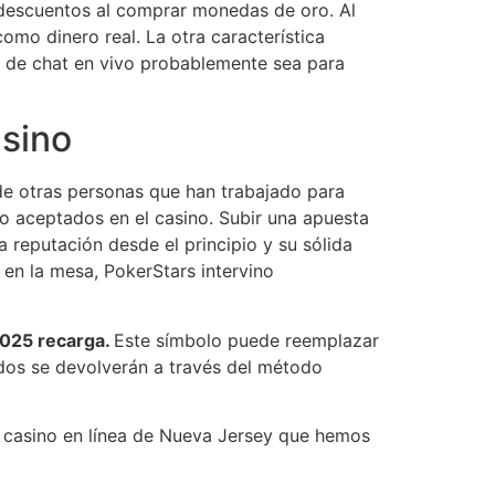
 descuentos al comprar monedas de oro. Al
como dinero real. La otra característica
o de chat en vivo probablemente sea para
asino
de otras personas que han trabajado para
go aceptados en el casino. Subir una apuesta
reputación desde el principio y su sólida
en la mesa, PokerStars intervino
2025 recarga.
Este símbolo puede reemplazar
ados se devolverán a través del método
de casino en línea de Nueva Jersey que hemos