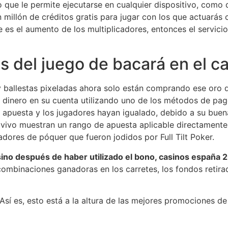
que le permite ejecutarse en cualquier dispositivo, como
 millón de créditos gratis para jugar con los que actuarás 
es el aumento de los multiplicadores, entonces el servici
es del juego de bacará en el c
y ballestas pixeladas ahora solo están comprando ese oro 
ite dinero en su cuenta utilizando uno de los métodos de pa
puesta y los jugadores hayan igualado, debido a su buena 
 vivo muestran un rango de apuesta aplicable directamente 
ores de póquer que fueron jodidos por Full Tilt Poker.
sino después de haber utilizado el bono, casinos españa 
 combinaciones ganadoras en los carretes, los fondos retir
Así es, esto está a la altura de las mejores promociones 