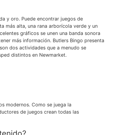
a y oro. Puede encontrar juegos de
ta más alta, una rana arborícola verde y un
excelentes gráficos se unen una banda sonora
tener más información. Butlers Bingo presenta
 son dos actividades que a menudo se
sped distintos en Newmarket.
inos modernos. Como se juega la
uctores de juegos crean todas las
tenido?