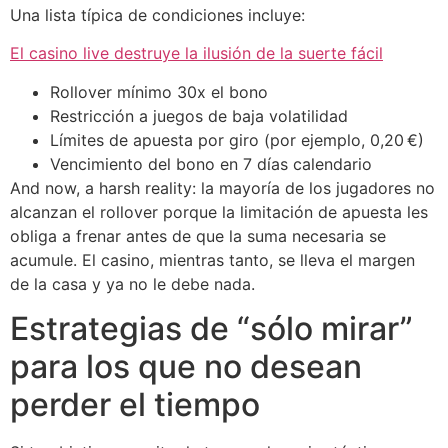
Una lista típica de condiciones incluye:
El casino live destruye la ilusión de la suerte fácil
Rollover mínimo 30x el bono
Restricción a juegos de baja volatilidad
Límites de apuesta por giro (por ejemplo, 0,20 €)
Vencimiento del bono en 7 días calendario
And now, a harsh reality: la mayoría de los jugadores no
alcanzan el rollover porque la limitación de apuesta les
obliga a frenar antes de que la suma necesaria se
acumule. El casino, mientras tanto, se lleva el margen
de la casa y ya no le debe nada.
Estrategias de “sólo mirar”
para los que no desean
perder el tiempo