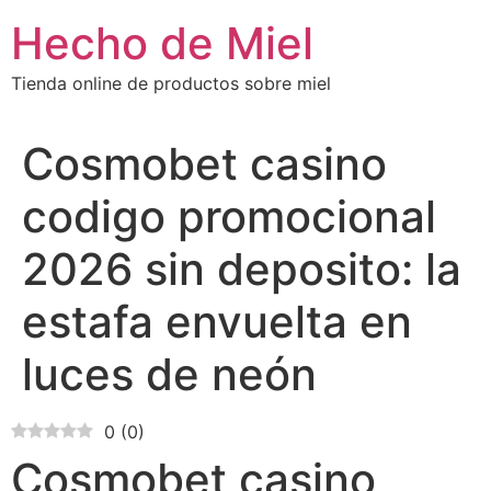
Ir
Hecho de Miel
al
contenido
Tienda online de productos sobre miel
Cosmobet casino
codigo promocional
2026 sin deposito: la
estafa envuelta en
luces de neón
0
(
0
)
Cosmobet casino