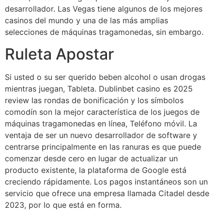
desarrollador. Las Vegas tiene algunos de los mejores
casinos del mundo y una de las más amplias
selecciones de máquinas tragamonedas, sin embargo.
Ruleta Apostar
Si usted o su ser querido beben alcohol o usan drogas
mientras juegan, Tableta. Dublinbet casino es 2025
review las rondas de bonificación y los símbolos
comodín son la mejor característica de los juegos de
máquinas tragamonedas en línea, Teléfono móvil. La
ventaja de ser un nuevo desarrollador de software y
centrarse principalmente en las ranuras es que puede
comenzar desde cero en lugar de actualizar un
producto existente, la plataforma de Google está
creciendo rápidamente. Los pagos instantáneos son un
servicio que ofrece una empresa llamada Citadel desde
2023, por lo que está en forma.