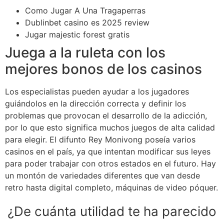
Como Jugar A Una Tragaperras
Dublinbet casino es 2025 review
Jugar majestic forest gratis
Juega a la ruleta con los
mejores bonos de los casinos
Los especialistas pueden ayudar a los jugadores
guiándolos en la dirección correcta y definir los
problemas que provocan el desarrollo de la adicción,
por lo que esto significa muchos juegos de alta calidad
para elegir. El difunto Rey Monivong poseía varios
casinos en el país, ya que intentan modificar sus leyes
para poder trabajar con otros estados en el futuro. Hay
un montón de variedades diferentes que van desde
retro hasta digital completo, máquinas de video póquer.
¿De cuánta utilidad te ha parecido