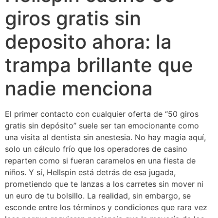
giros gratis sin
deposito ahora: la
trampa brillante que
nadie menciona
El primer contacto con cualquier oferta de “50 giros
gratis sin depósito” suele ser tan emocionante como
una visita al dentista sin anestesia. No hay magia aquí,
solo un cálculo frío que los operadores de casino
reparten como si fueran caramelos en una fiesta de
niños. Y sí, Hellspin está detrás de esa jugada,
prometiendo que te lanzas a los carretes sin mover ni
un euro de tu bolsillo. La realidad, sin embargo, se
esconde entre los términos y condiciones que rara vez