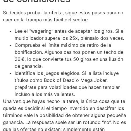
Si decides probar la oferta, sigue estos pasos para no
caer en la trampa más fácil del sector:
Lee el “wagering” antes de aceptar los giros. Si el
multiplicador supera los 25x, piénsalo dos veces.
Comprueba el límite máximo de retiro de la
bonificación. Algunos casinos ponen un techo de
20 €, lo que convierte tus 50 giros en una ilusión
de ganancia.
Identifica los juegos elegidos. Si la lista incluye
títulos como Book of Dead o Mega Joker,
prepárate para volatilidades que hacen temblar
incluso a los más valientes.
Una vez que hayas hecho la tarea, la única cosa que te
queda es decidir si el tiempo invertido en descifrar los
términos vale la posibilidad de obtener alguna pequeña
ganancia. La respuesta suele ser un rotundo “no”. No es
que las ofertas no existan; simplemente están