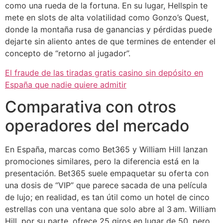
como una rueda de la fortuna. En su lugar, Hellspin te
mete en slots de alta volatilidad como Gonzo’s Quest,
donde la montaña rusa de ganancias y pérdidas puede
dejarte sin aliento antes de que termines de entender el
concepto de “retorno al jugador”.
El fraude de las tiradas gratis casino sin depósito en
España que nadie quiere admitir
Comparativa con otros
operadores del mercado
En España, marcas como Bet365 y William Hill lanzan
promociones similares, pero la diferencia está en la
presentación. Bet365 suele empaquetar su oferta con
una dosis de “VIP” que parece sacada de una película
de lujo; en realidad, es tan útil como un hotel de cinco
estrellas con una ventana que solo abre al 3 am. William
Hill, por su parte, ofrece 25 giros en lugar de 50, pero