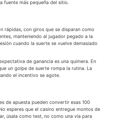
la fuente más pequeña del sitio.
on rápidas, con giros que se disparan como
uentes, manteniendo al jugador pegado a la
a sesión cuando la suerte se vuelve demasiado
a expectativa de ganancia es una quimera. En
que un golpe de suerte rompa la rutina. La
ando el incentivo se agote.
ones de apuesta pueden convertir esas 100
. No esperes que el casino entregue montos de
sitar, úsala como test, no como una vía para