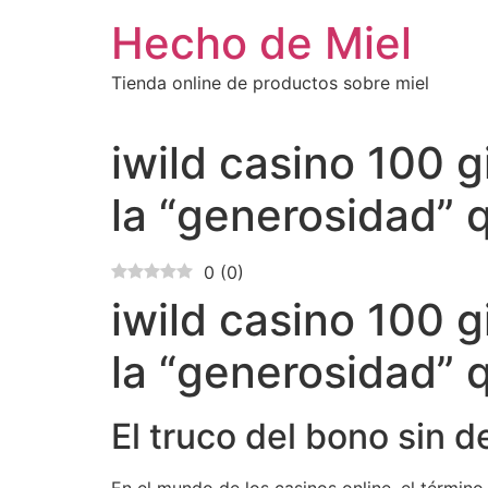
Ir
Hecho de Miel
al
contenido
Tienda online de productos sobre miel
iwild casino 100 g
la “generosidad” 
0
(
0
)
iwild casino 100 g
la “generosidad” 
El truco del bono sin 