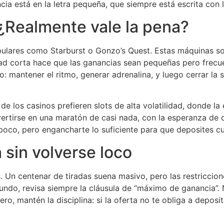
ncia está en la letra pequeña, que siempre está escrita con 
 ¿Realmente vale la pena?
opulares como Starburst o Gonzo’s Quest. Estas máquinas s
lidad corta hace que las ganancias sean pequeñas pero frec
no: mantener el ritmo, generar adrenalina, y luego cerrar l
de los casinos prefieren slots de alta volatilidad, donde l
vertirse en una maratón de casi nada, con la esperanza de 
 poco, pero engancharte lo suficiente para que deposites cu
 sin volverse loco
s. Un centenar de tiradas suena masivo, pero las restricci
gundo, revisa siempre la cláusula de “máximo de ganancia”
cero, mantén la disciplina: si la oferta no te obliga a depo