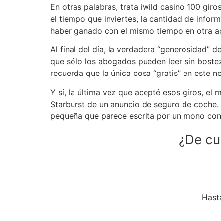
En otras palabras, trata iwild casino 100 gi
el tiempo que inviertes, la cantidad de infor
haber ganado con el mismo tiempo en otra ac
Al final del día, la verdadera “generosidad” 
que sólo los abogados pueden leer sin bostez
recuerda que la única cosa “gratis” en este ne
Y sí, la última vez que acepté esos giros, el
Starburst de un anuncio de seguro de coche. ¡
pequeña que parece escrita por un mono con
¿De cu
Hasta