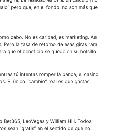
legría. La realidad es otra: un cálculo frío
galo” pero que, en el fondo, no son más que
como cebo. No es caridad, es marketing. Así
. Pero la tasa de retorno de esas giras rara
ra que el beneficio se quede en su bolsillo.
entras tú intentas romper la banca, el casino
os. El único “cambio” real es que gastas
o Bet365, LeoVegas y William Hill. Todos
os sean “gratis” en el sentido de que no