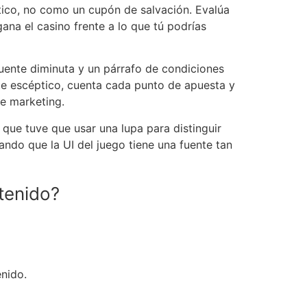
stico, no como un cupón de salvación. Evalúa
ana el casino frente a lo que tú podrías
fuente diminuta y un párrafo de condiciones
te escéptico, cuenta cada punto de apuesta y
de marketing.
 que tuve que usar una lupa para distinguir
ando que la UI del juego tiene una fuente tan
tenido?
enido.