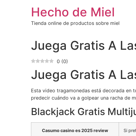
Ir
Hecho de Miel
al
contenido
Tienda online de productos sobre miel
Juega Gratis A L
0
(
0
)
Juega Gratis A L
Esta video tragamonedas está decorada en ton
predecir cuándo va a golpear una racha de ma
Blackjack Gratis Multi
Casumo casino es 2025 review
Si pr