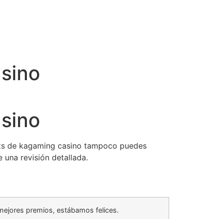
asino
asino
slots de kagaming casino tampoco puedes
 una revisión detallada.
 mejores premios, estábamos felices.