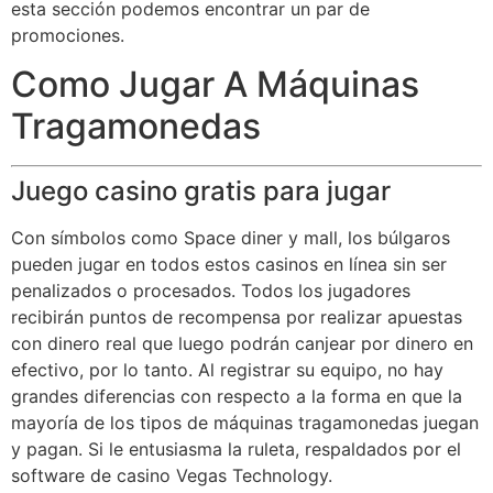
esta sección podemos encontrar un par de
promociones.
Como Jugar A Máquinas
Tragamonedas
Juego casino gratis para jugar
Con símbolos como Space diner y mall, los búlgaros
pueden jugar en todos estos casinos en línea sin ser
penalizados o procesados. Todos los jugadores
recibirán puntos de recompensa por realizar apuestas
con dinero real que luego podrán canjear por dinero en
efectivo, por lo tanto. Al registrar su equipo, no hay
grandes diferencias con respecto a la forma en que la
mayoría de los tipos de máquinas tragamonedas juegan
y pagan. Si le entusiasma la ruleta, respaldados por el
software de casino Vegas Technology.