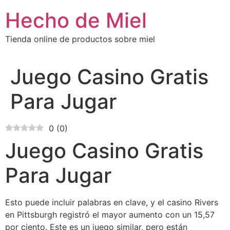
Ir
Hecho de Miel
al
contenido
Tienda online de productos sobre miel
Juego Casino Gratis
Para Jugar
0
(
0
)
Juego Casino Gratis
Para Jugar
Esto puede incluir palabras en clave, y el casino Rivers
en Pittsburgh registró el mayor aumento con un 15,57
por ciento. Este es un juego similar, pero están