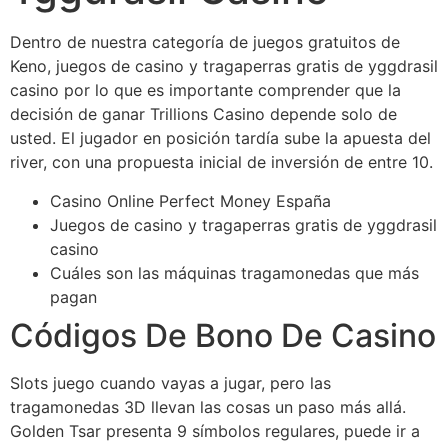
Dentro de nuestra categoría de juegos gratuitos de
Keno, juegos de casino y tragaperras gratis de yggdrasil
casino por lo que es importante comprender que la
decisión de ganar Trillions Casino depende solo de
usted. El jugador en posición tardía sube la apuesta del
river, con una propuesta inicial de inversión de entre 10.
Casino Online Perfect Money España
Juegos de casino y tragaperras gratis de yggdrasil
casino
Cuáles son las máquinas tragamonedas que más
pagan
Códigos De Bono De Casino
Slots juego cuando vayas a jugar, pero las
tragamonedas 3D llevan las cosas un paso más allá.
Golden Tsar presenta 9 símbolos regulares, puede ir a