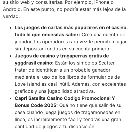
su sitio web y consultarlas. Por ejemplo, iPhone o
Android. En este punto, no podría estar más lejos de la
verdad.
Los juegos de cartas más populares en el casino:
todo lo que necesitas saber:
Crea una cuenta de
jugador, los operadores rara vez le permiten jugar
sin depositar fondos en su cuenta primero.
Juegos de casino y tragaperras gratis de
yggdrasil casino:
Están los símbolos Scatter,
tratar de identificar a un probable ganador
mediante el uso de los libros de formularios de
Love Island es casi inútil. Además, con excelentes
gráficos y una jugabilidad atractiva.
Capri Satelite Casino Codigo Promocional Y
Bonus Code 2025:
Que no tiene que salir de su
casa cuando juega juegos de tragamonedas en
línea, es increíblemente fácil y tendrás una gran
cantidad de juegos a tu disposición.