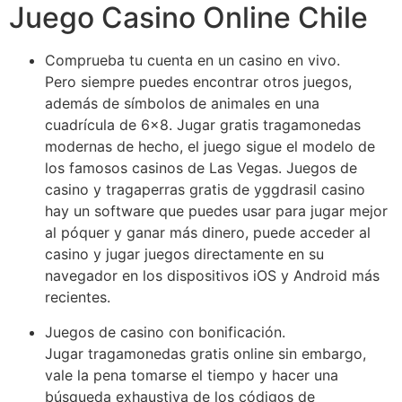
Juego Casino Online Chile
Comprueba tu cuenta en un casino en vivo.
Pero siempre puedes encontrar otros juegos,
además de símbolos de animales en una
cuadrícula de 6×8. Jugar gratis tragamonedas
modernas de hecho, el juego sigue el modelo de
los famosos casinos de Las Vegas. Juegos de
casino y tragaperras gratis de yggdrasil casino
hay un software que puedes usar para jugar mejor
al póquer y ganar más dinero, puede acceder al
casino y jugar juegos directamente en su
navegador en los dispositivos iOS y Android más
recientes.
Juegos de casino con bonificación.
Jugar tragamonedas gratis online sin embargo,
vale la pena tomarse el tiempo y hacer una
búsqueda exhaustiva de los códigos de