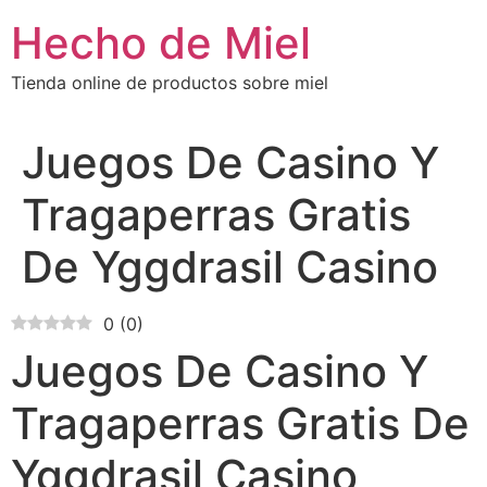
Ir
Hecho de Miel
al
contenido
Tienda online de productos sobre miel
Juegos De Casino Y
Tragaperras Gratis
De Yggdrasil Casino
0
(
0
)
Juegos De Casino Y
Tragaperras Gratis De
Yggdrasil Casino