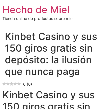
Ir
Hecho de Miel
al
contenido
Tienda online de productos sobre miel
Kinbet Casino y sus
150 giros gratis sin
depósito: la ilusión
que nunca paga
0
(
0
)
Kinbet Casino y sus
150 giros gratis sin