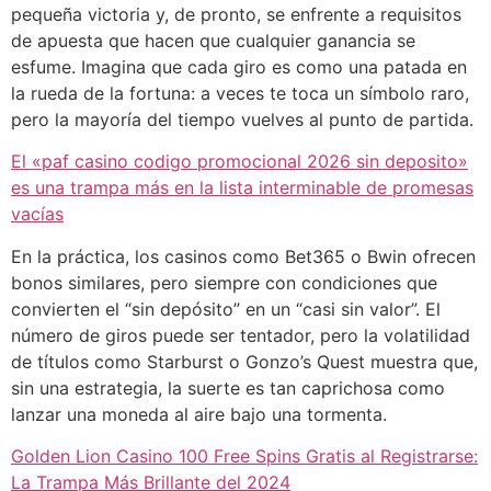
pequeña victoria y, de pronto, se enfrente a requisitos
de apuesta que hacen que cualquier ganancia se
esfume. Imagina que cada giro es como una patada en
la rueda de la fortuna: a veces te toca un símbolo raro,
pero la mayoría del tiempo vuelves al punto de partida.
El «paf casino codigo promocional 2026 sin deposito»
es una trampa más en la lista interminable de promesas
vacías
En la práctica, los casinos como Bet365 o Bwin ofrecen
bonos similares, pero siempre con condiciones que
convierten el “sin depósito” en un “casi sin valor”. El
número de giros puede ser tentador, pero la volatilidad
de títulos como Starburst o Gonzo’s Quest muestra que,
sin una estrategia, la suerte es tan caprichosa como
lanzar una moneda al aire bajo una tormenta.
Golden Lion Casino 100 Free Spins Gratis al Registrarse:
La Trampa Más Brillante del 2024