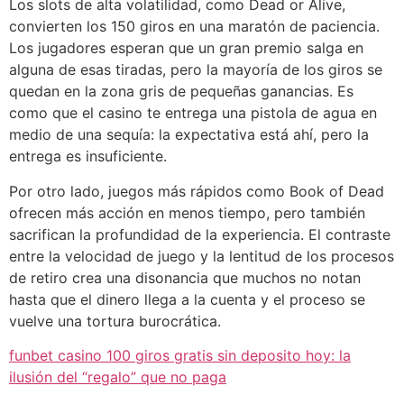
Los slots de alta volatilidad, como Dead or Alive,
convierten los 150 giros en una maratón de paciencia.
Los jugadores esperan que un gran premio salga en
alguna de esas tiradas, pero la mayoría de los giros se
quedan en la zona gris de pequeñas ganancias. Es
como que el casino te entrega una pistola de agua en
medio de una sequía: la expectativa está ahí, pero la
entrega es insuficiente.
Por otro lado, juegos más rápidos como Book of Dead
ofrecen más acción en menos tiempo, pero también
sacrifican la profundidad de la experiencia. El contraste
entre la velocidad de juego y la lentitud de los procesos
de retiro crea una disonancia que muchos no notan
hasta que el dinero llega a la cuenta y el proceso se
vuelve una tortura burocrática.
funbet casino 100 giros gratis sin deposito hoy: la
ilusión del “regalo” que no paga