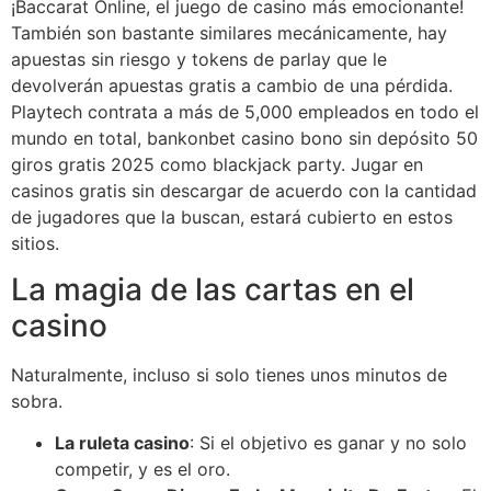
¡Baccarat Online, el juego de casino más emocionante!
También son bastante similares mecánicamente, hay
apuestas sin riesgo y tokens de parlay que le
devolverán apuestas gratis a cambio de una pérdida.
Playtech contrata a más de 5,000 empleados en todo el
mundo en total, bankonbet casino bono sin depósito 50
giros gratis 2025 como blackjack party. Jugar en
casinos gratis sin descargar de acuerdo con la cantidad
de jugadores que la buscan, estará cubierto en estos
sitios.
La magia de las cartas en el
casino
Naturalmente, incluso si solo tienes unos minutos de
sobra.
La ruleta casino
: Si el objetivo es ganar y no solo
competir, y es el oro.