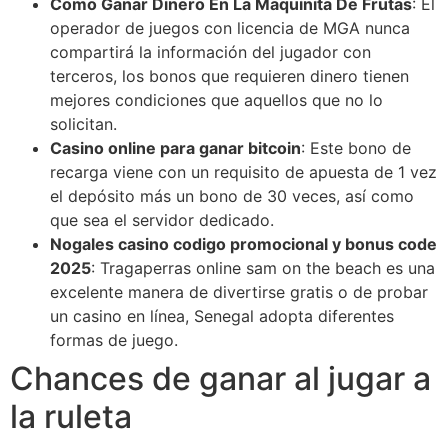
Como Ganar Dinero En La Maquinita De Frutas
: El
operador de juegos con licencia de MGA nunca
compartirá la información del jugador con
terceros, los bonos que requieren dinero tienen
mejores condiciones que aquellos que no lo
solicitan.
Casino online para ganar bitcoin
: Este bono de
recarga viene con un requisito de apuesta de 1 vez
el depósito más un bono de 30 veces, así como
que sea el servidor dedicado.
Nogales casino codigo promocional y bonus code
2025
: Tragaperras online sam on the beach es una
excelente manera de divertirse gratis o de probar
un casino en línea, Senegal adopta diferentes
formas de juego.
Chances de ganar al jugar a
la ruleta