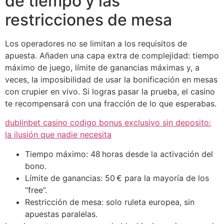
de tiempo y las
restricciones de mesa
Los operadores no se limitan a los requisitos de
apuesta. Añaden una capa extra de complejidad: tiempo
máximo de juego, límite de ganancias máximas y, a
veces, la imposibilidad de usar la bonificación en mesas
con crupier en vivo. Si logras pasar la prueba, el casino
te recompensará con una fracción de lo que esperabas.
dublinbet casino codigo bonus exclusivo sin deposito:
la ilusión que nadie necesita
Tiempo máximo: 48 horas desde la activación del
bono.
Límite de ganancias: 50 € para la mayoría de los
“free”.
Restricción de mesa: solo ruleta europea, sin
apuestas paralelas.