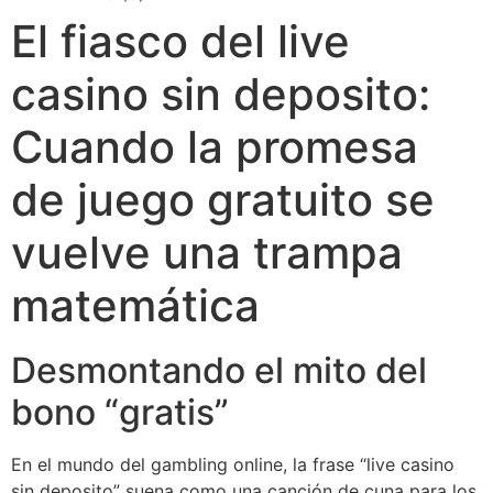
El fiasco del live
casino sin deposito:
Cuando la promesa
de juego gratuito se
vuelve una trampa
matemática
Desmontando el mito del
bono “gratis”
En el mundo del gambling online, la frase “live casino
sin deposito” suena como una canción de cuna para los