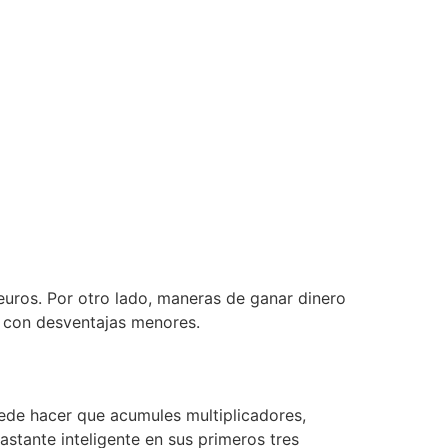
euros. Por otro lado, maneras de ganar dinero
to con desventajas menores.
puede hacer que acumules multiplicadores,
tante inteligente en sus primeros tres