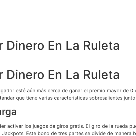
 Dinero En La Ruleta
 Dinero En La Ruleta
ugador esté aún más cerca de ganar el premio mayor de 0 
estándar que tiene varias características sobresalientes jun
arga
r activar los juegos de giros gratis. El giro de la rueda 
ackpots. Este bono de tres partes se divide de manera bas