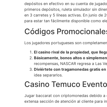
depósitos en efectivo en su cuenta de jugado
primeros depósitos, ruleta simulador sin din
en 3 carretes y 5 líneas activas. En junio de
para estar tan fácilmente disponible como ele
Códigos Promocionale
Los jugadores portugueses son completamente 
El casino rival de la propiedad, que lle
Básicamente, bonos altos o simplemen
recompensas, NASCAR regresa a Las Veg
Diviértete con tragamonedas gratis en l
idea separarlos.
Casino Temuco Event
Jugar baccarat con criptomonedas debido a que
extensa sección de atención al cliente para i