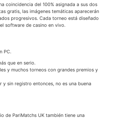
una coincidencia del 100% asignada a sus dos
tas gratis, las imágenes temáticas aparecerán
ulados progresivos. Cada torneo está diseñado
el software de casino en vivo.
en PC.
ás que en serio.
les y muchos torneos con grandes premios y
r y sin registro entonces, no es una buena
itio de PariMatchs UK también tiene una