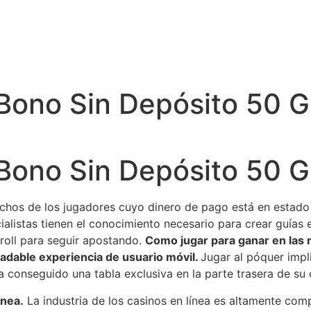
ono Sin Depósito 50 Gi
ono Sin Depósito 50 Gi
uchos de los jugadores cuyo dinero de pago está en estado
ialistas tienen el conocimiento necesario para crear guías
kroll para seguir apostando.
Como jugar para ganar en las 
radable experiencia de usuario móvil.
Jugar al póquer impl
a conseguido una tabla exclusiva en la parte trasera de su 
ínea.
La industria de los casinos en línea es altamente compe