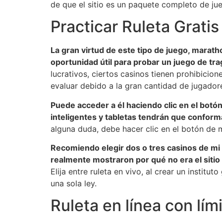
de que el sitio es un paquete completo de jueg
Practicar Ruleta Gratis
La gran virtud de este tipo de juego, marath
oportunidad útil para probar un juego de tr
lucrativos, ciertos casinos tienen prohibicio
evaluar debido a la gran cantidad de jugador
Puede acceder a él haciendo clic en el botón
inteligentes y tabletas tendrán que conforma
alguna duda, debe hacer clic en el botón de 
Recomiendo elegir dos o tres casinos de mi l
realmente mostraron por qué no era el sitio
Elija entre ruleta en vivo, al crear un instit
una sola ley.
Ruleta en línea con lí