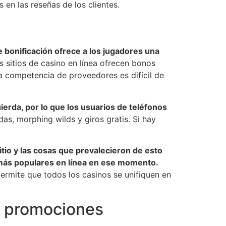
 en las reseñas de los clientes.
e bonificación ofrece a los jugadores una
s sitios de casino en línea ofrecen bonos
La competencia de proveedores es difícil de
ierda, por lo que los usuarios de teléfonos
as, morphing wilds y giros gratis. Si hay
itio y las cosas que prevalecieron de esto
s más populares en línea en ese momento.
 permite que todos los casinos se unifiquen en
 y promociones