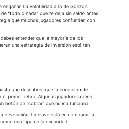
engañar. La volatilidad alta de Gonzo’s
de “todo o nada” que te deja sin saldo antes
trategia que muchos jugadores confunden con
 debes entender que la mayoría de los
ueran una estrategia de inversión está tan
hasta que descubres que la condición de
 el primer retiro. Algunos jugadores creen
 un botón de “cobrar” que nunca funciona.
a devolución. La clave está en comparar la
il como una lupa en la oscuridad.