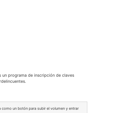
es un programa de inscripción de claves
rdelincuentes.
a como un botón para subir el volumen y entrar