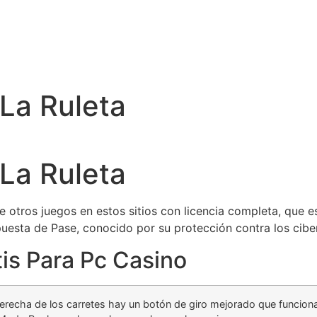
La Ruleta
La Ruleta
e otros juegos en estos sitios con licencia completa, que 
puesta de Pase, conocido por su protección contra los cibe
is Para Pc Casino
derecha de los carretes hay un botón de giro mejorado que funcion