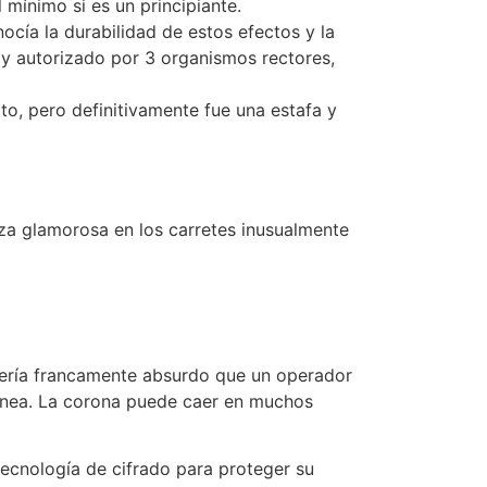
 mínimo si es un principiante.
ía la durabilidad de estos efectos y la
 y autorizado por 3 organismos rectores,
to, pero definitivamente fue una estafa y
eza glamorosa en los carretes inusualmente
 sería francamente absurdo que un operador
línea. La corona puede caer en muchos
tecnología de cifrado para proteger su