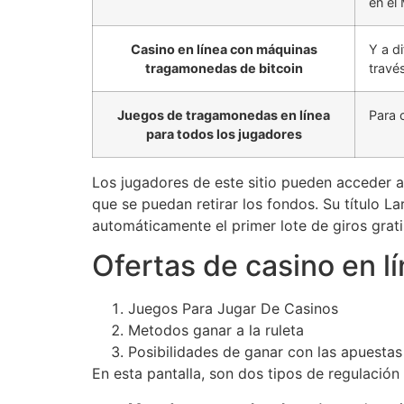
en el
Casino en línea con máquinas
Y a d
tragamonedas de bitcoin
través
Juegos de tragamonedas en línea
Para 
para todos los jugadores
Los jugadores de este sitio pueden acceder 
que se puedan retirar los fondos. Su título 
automáticamente el primer lote de giros grati
Ofertas de casino en l
Juegos Para Jugar De Casinos
Metodos ganar a la ruleta
Posibilidades de ganar con las apuestas
En esta pantalla, son dos tipos de regulació