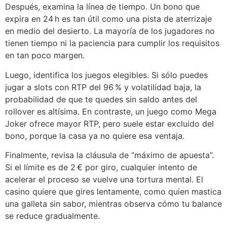
Después, examina la línea de tiempo. Un bono que
expira en 24 h es tan útil como una pista de aterrizaje
en medio del desierto. La mayoría de los jugadores no
tienen tiempo ni la paciencia para cumplir los requisitos
en tan poco margen.
Luego, identifica los juegos elegibles. Si sólo puedes
jugar a slots con RTP del 96 % y volatilidad baja, la
probabilidad de que te quedes sin saldo antes del
rollover es altísima. En contraste, un juego como Mega
Joker ofrece mayor RTP, pero suele estar excluido del
bono, porque la casa ya no quiere esa ventaja.
Finalmente, revisa la cláusula de “máximo de apuesta”.
Si el límite es de 2 € por giro, cualquier intento de
acelerar el proceso se vuelve una tortura mental. El
casino quiere que gires lentamente, como quien mastica
una galleta sin sabor, mientras observa cómo tu balance
se reduce gradualmente.