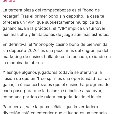
de oro
La tercera pieza del rompecabezas es el “bono de
recarga”. Tras el primer bono sin depósito, la casa te
ofrecerá un “VIP” que supuestamente multiplica tus
ganancias. En la práctica, el “VIP” implica un turnover
aún más alto y limitaciones de juego aún más estrictas.
En definitiva, el “monopoly casino bono de bienvenida
sin deposito 2026” es una pieza más del engranaje del
marketing de casino: brillante en la fachada, oxidado en
la maquinaria interna.
Y aunque algunos jugadores todavía se aferran a la
ilusión de que un “free spin” es una oportunidad real de
ganar, la única certeza es que el casino ha programado
cada paso para que la balanza se incline a su favor,
como una partida de ruleta cargada desde el inicio.
Para cerrar, vale la pena señalar que la verdadera
diversión está en entender que el juego es un negocio,