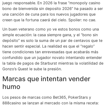
juego responsable. En 2026 la frase “monopoly casino
bono de bienvenida sin deposito 2026” ha pasado a ser
una canción de cuna para los nuevos jugadores que
creen que la fortuna caerá del cielo. Spoiler: no cae.
Un buen veterano como yo ve estos bonos como una
simple ecuación: la casa siempre gana, y el “bono sin
depósito” es solo la suma de un par de centavos que te
hacen sentir especial. La realidad es que el “regalo”
tiene condiciones tan enrevesadas que acabarás más
confundido que un jugador novato intentando entender
la tabla de pagos de Starburst mientras la volatilidad de
Gonzo’s Quest le sube la presión.
Marcas que intentan vender
humo
Los pesos de marcas como Bet365, PokerStars y
888casino se lanzan al mercado con la misma receta: