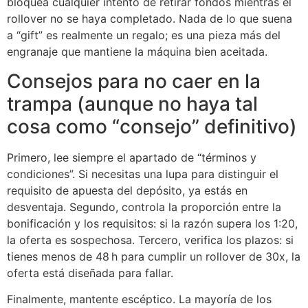
bloquea cualquier intento de retirar fondos mientras el
rollover no se haya completado. Nada de lo que suena
a “gift” es realmente un regalo; es una pieza más del
engranaje que mantiene la máquina bien aceitada.
Consejos para no caer en la
trampa (aunque no haya tal
cosa como “consejo” definitivo)
Primero, lee siempre el apartado de “términos y
condiciones”. Si necesitas una lupa para distinguir el
requisito de apuesta del depósito, ya estás en
desventaja. Segundo, controla la proporción entre la
bonificación y los requisitos: si la razón supera los 1:20,
la oferta es sospechosa. Tercero, verifica los plazos: si
tienes menos de 48 h para cumplir un rollover de 30x, la
oferta está diseñada para fallar.
Finalmente, mantente escéptico. La mayoría de los