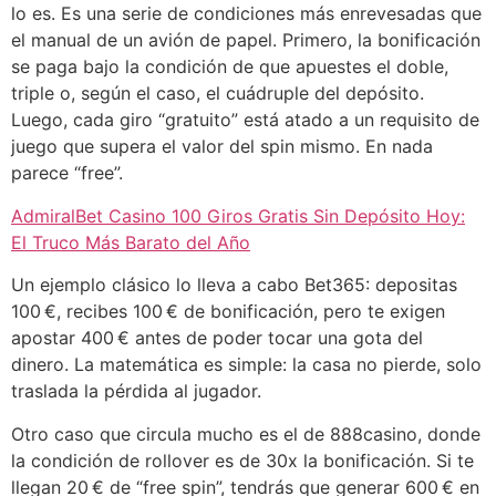
lo es. Es una serie de condiciones más enrevesadas que
el manual de un avión de papel. Primero, la bonificación
se paga bajo la condición de que apuestes el doble,
triple o, según el caso, el cuádruple del depósito.
Luego, cada giro “gratuito” está atado a un requisito de
juego que supera el valor del spin mismo. En nada
parece “free”.
AdmiralBet Casino 100 Giros Gratis Sin Depósito Hoy:
El Truco Más Barato del Año
Un ejemplo clásico lo lleva a cabo Bet365: depositas
100 €, recibes 100 € de bonificación, pero te exigen
apostar 400 € antes de poder tocar una gota del
dinero. La matemática es simple: la casa no pierde, solo
traslada la pérdida al jugador.
Otro caso que circula mucho es el de 888casino, donde
la condición de rollover es de 30x la bonificación. Si te
llegan 20 € de “free spin”, tendrás que generar 600 € en