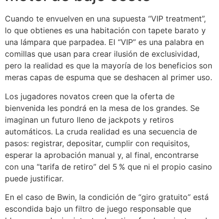
Cuando te envuelven en una supuesta “VIP treatment”,
lo que obtienes es una habitación con tapete barato y
una lámpara que parpadea. El “VIP” es una palabra en
comillas que usan para crear ilusión de exclusividad,
pero la realidad es que la mayoría de los beneficios son
meras capas de espuma que se deshacen al primer uso.
Los jugadores novatos creen que la oferta de
bienvenida les pondrá en la mesa de los grandes. Se
imaginan un futuro lleno de jackpots y retiros
automáticos. La cruda realidad es una secuencia de
pasos: registrar, depositar, cumplir con requisitos,
esperar la aprobación manual y, al final, encontrarse
con una “tarifa de retiro” del 5 % que ni el propio casino
puede justificar.
En el caso de Bwin, la condición de “giro gratuito” está
escondida bajo un filtro de juego responsable que