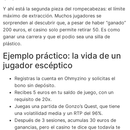
Y ahí está la segunda pieza del rompecabezas: el límite
máximo de extracción. Muchos jugadores se
sorprenden al descubrir que, a pesar de haber “ganado”
200 euros, el casino solo permite retirar 50. Es como
ganar una carrera y que el podio sea una silla de
plástico.
Ejemplo práctico: la vida de un
jugador escéptico
Registras la cuenta en Ohmyzino y solicitas el
bono sin depósito.
Recibes 5 euros en tu saldo de juego, con un
requisito de 20x.
Juegas una partida de Gonzo’s Quest, que tiene
una volatilidad media y un RTP del 96%.
Después de 3 sesiones, acumulas 30 euros de
ganancias, pero el casino te dice que todavía te