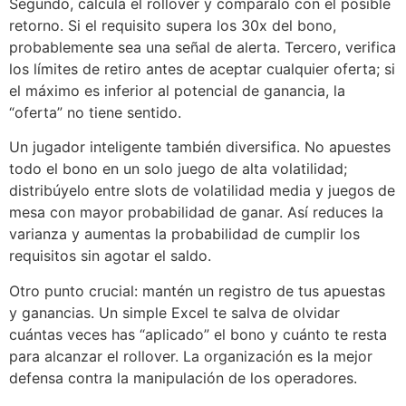
Segundo, calcula el rollover y compáralo con el posible
retorno. Si el requisito supera los 30x del bono,
probablemente sea una señal de alerta. Tercero, verifica
los límites de retiro antes de aceptar cualquier oferta; si
el máximo es inferior al potencial de ganancia, la
“oferta” no tiene sentido.
Un jugador inteligente también diversifica. No apuestes
todo el bono en un solo juego de alta volatilidad;
distribúyelo entre slots de volatilidad media y juegos de
mesa con mayor probabilidad de ganar. Así reduces la
varianza y aumentas la probabilidad de cumplir los
requisitos sin agotar el saldo.
Otro punto crucial: mantén un registro de tus apuestas
y ganancias. Un simple Excel te salva de olvidar
cuántas veces has “aplicado” el bono y cuánto te resta
para alcanzar el rollover. La organización es la mejor
defensa contra la manipulación de los operadores.