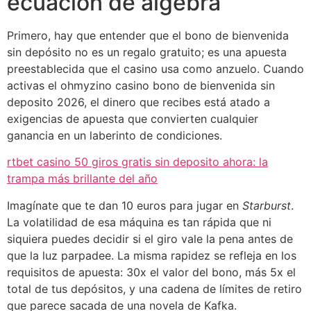
ecuación de álgebra
Primero, hay que entender que el bono de bienvenida
sin depósito no es un regalo gratuito; es una apuesta
preestablecida que el casino usa como anzuelo. Cuando
activas el ohmyzino casino bono de bienvenida sin
deposito 2026, el dinero que recibes está atado a
exigencias de apuesta que convierten cualquier
ganancia en un laberinto de condiciones.
rtbet casino 50 giros gratis sin deposito ahora: la
trampa más brillante del año
Imagínate que te dan 10 euros para jugar en
Starburst
.
La volatilidad de esa máquina es tan rápida que ni
siquiera puedes decidir si el giro vale la pena antes de
que la luz parpadee. La misma rapidez se refleja en los
requisitos de apuesta: 30x el valor del bono, más 5x el
total de tus depósitos, y una cadena de límites de retiro
que parece sacada de una novela de Kafka.