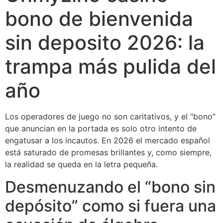
bono de bienvenida
sin deposito 2026: la
trampa más pulida del
año
Los operadores de juego no son caritativos, y el “bono”
que anuncian en la portada es solo otro intento de
engatusar a los incautos. En 2026 el mercado español
está saturado de promesas brillantes y, como siempre,
la realidad se queda en la letra pequeña.
Desmenuzando el “bono sin
depósito” como si fuera una