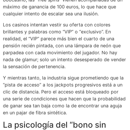
máximo de ganancia de 100 euros, lo que hace que
cualquier intento de escalar sea una ilusión.
Los casinos intentan vestir su oferta con colores
brillantes y palabras como “VIP” o “exclusivo”. En
realidad, el “VIP” parece más bien el cuarto de una
pensión recién pintada, con una lámpara de neón que
parpadea con cada movimiento del jugador. No hay
nada de glamur; solo un intento desesperado de vender
la sensación de pertenencia.
Y mientras tanto, la industria sigue prometiendo que la
“pista de acceso” a los jackpots progresivos está a un
clic de distancia. Pero el acceso está bloqueado por
una serie de condiciones que hacen que la probabilidad
de ganar sea tan baja como la de encontrar una aguja
en un pajar de fibra sintética.
La psicología del “bono sin