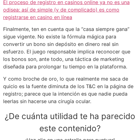
El proceso de registro en casinos online ya no es una
odisea: así de simple (y de complicado) es como
registrarse en casino en línea
Finalmente, ten en cuenta que la “casa siempre gana”
sigue vigente. No existe la fórmula mágica para
convertir un bono sin depósito en dinero real sin
esfuerzo. El juego responsable implica reconocer que
los bonos son, ante todo, una táctica de marketing
diseñada para prolongar tu tiempo en la plataforma.
Y como broche de oro, lo que realmente me saca de
quicio es la fuente diminuta de los T&C en la página de
registro; parece que la intención es que nadie pueda
leerlas sin hacerse una cirugía ocular.
¿De cuánta utilidad te ha parecido
este contenido?