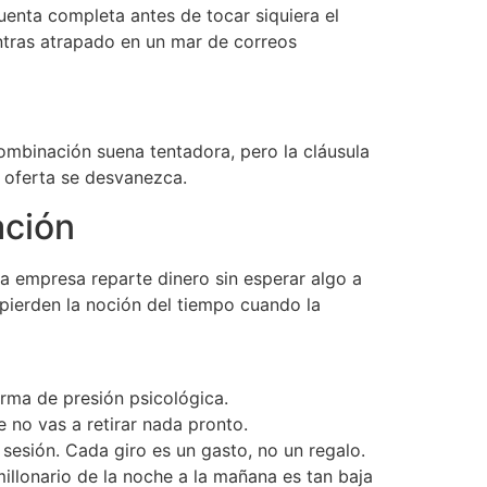
cuenta completa antes de tocar siquiera el
entras atrapado en un mar de correos
ombinación suena tentadora, pero la cláusula
a oferta se desvanezca.
ación
una empresa reparte dinero sin esperar algo a
 pierden la noción del tiempo cuando la
orma de presión psicológica.
e no vas a retirar nada pronto.
sesión. Cada giro es un gasto, no un regalo.
illonario de la noche a la mañana es tan baja