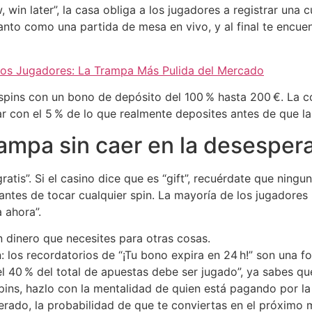
 win later”, la casa obliga a los jugadores a registrar una 
tanto como una partida de mesa en vivo, y al final te encu
vos Jugadores: La Trampa Más Pulida del Mercado
spins con un bono de depósito del 100 % hasta 200 €. La c
ar con el 5 % de lo que realmente deposites antes de que l
rampa sin caer en la desesper
ratis”. Si el casino dice que es “gift”, recuérdate que ning
antes de tocar cualquier spin. La mayoría de los jugadores
a ahora”.
n dinero que necesites para otras cosas.
: los recordatorios de “¡Tu bono expira en 24 h!” son una f
“el 40 % del total de apuestas debe ser jugado”, ya sabes qu
ins, hazlo con la mentalidad de quien está pagando por la 
rado, la probabilidad de que te conviertas en el próximo m