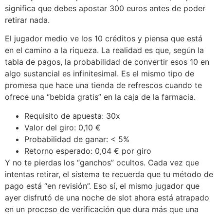
significa que debes apostar 300 euros antes de poder
retirar nada.
El jugador medio ve los 10 créditos y piensa que está
en el camino a la riqueza. La realidad es que, según la
tabla de pagos, la probabilidad de convertir esos 10 en
algo sustancial es infinitesimal. Es el mismo tipo de
promesa que hace una tienda de refrescos cuando te
ofrece una “bebida gratis” en la caja de la farmacia.
Requisito de apuesta: 30x
Valor del giro: 0,10 €
Probabilidad de ganar: < 5%
Retorno esperado: 0,04 € por giro
Y no te pierdas los “ganchos” ocultos. Cada vez que
intentas retirar, el sistema te recuerda que tu método de
pago está “en revisión”. Eso sí, el mismo jugador que
ayer disfrutó de una noche de slot ahora está atrapado
en un proceso de verificación que dura más que una