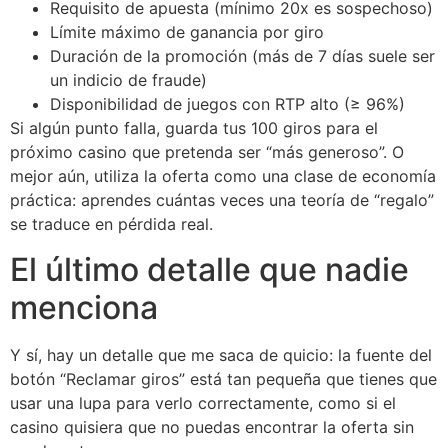
Requisito de apuesta (mínimo 20x es sospechoso)
Límite máximo de ganancia por giro
Duración de la promoción (más de 7 días suele ser
un indicio de fraude)
Disponibilidad de juegos con RTP alto (≥ 96%)
Si algún punto falla, guarda tus 100 giros para el
próximo casino que pretenda ser “más generoso”. O
mejor aún, utiliza la oferta como una clase de economía
práctica: aprendes cuántas veces una teoría de “regalo”
se traduce en pérdida real.
El último detalle que nadie
menciona
Y sí, hay un detalle que me saca de quicio: la fuente del
botón “Reclamar giros” está tan pequeña que tienes que
usar una lupa para verlo correctamente, como si el
casino quisiera que no puedas encontrar la oferta sin