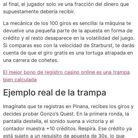
al final, el jugador solo ve una fracción del dinero que
supuestamente debería recibir.
La mecánica de los 100 giros es sencilla: la máquina te
devuelve una pequeña parte de la apuesta en forma de
crédito y el resto desaparece en la volatilidad del juego.
Si comparas eso con la velocidad de Starburst, te darás
cuenta de que el giro gratis es una tortuga atrapada en
una carrera de cohetes.
El mejor bono de registro casino online es una trampa
bien calculada
Ejemplo real de la trampa
Imagínate que te registras en Pinana, recibes los giros y
decides probar Gonzo’s Quest. En la primera ronda, la
pantalla destella, el sonido suena a victoria y el
contador muestra +10 créditos. Respira. Ese crédito ya
está sujeto a un requisito de apuesta de 30x, lo que