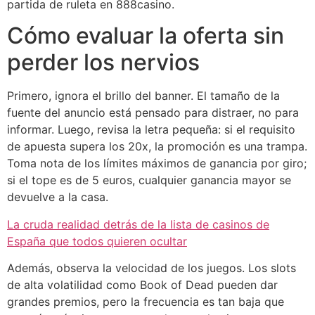
partida de ruleta en 888casino.
Cómo evaluar la oferta sin
perder los nervios
Primero, ignora el brillo del banner. El tamaño de la
fuente del anuncio está pensado para distraer, no para
informar. Luego, revisa la letra pequeña: si el requisito
de apuesta supera los 20x, la promoción es una trampa.
Toma nota de los límites máximos de ganancia por giro;
si el tope es de 5 euros, cualquier ganancia mayor se
devuelve a la casa.
La cruda realidad detrás de la lista de casinos de
España que todos quieren ocultar
Además, observa la velocidad de los juegos. Los slots
de alta volatilidad como Book of Dead pueden dar
grandes premios, pero la frecuencia es tan baja que