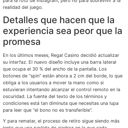
para la foto de Instagram, pero no para sobrevivir a la
realidad del juego.
Detalles que hacen que la
experiencia sea peor que la
promesa
En los últimos meses, Regal Casino decidió actualizar
su interfaz. El nuevo diseño incluye una barra lateral
que ocupa el 30 % del ancho de la pantalla. Los
botones de “spin” están ahora a 2 cm del borde, lo que
obliga a los usuarios a mover la mano como si
estuvieran intentando alcanzar el control remoto en la
oscuridad. La fuente del texto de los términos y
condiciones está tan diminuta que necesitas una lupa
para leer que “el bono no es transferible”.
Y para rematar, el proceso de retiro sigue siendo más
lento que una partida de ajedrez en la que cada