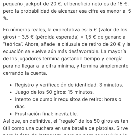
pequeño jackpot de 20 €, el beneficio neto es de 15 €,
pero la probabilidad de alcanzar esa cifra es menor al 5
%.
En números reales, la expectativa es: 5 € (valor de los
giros) – 3,5 € (pérdida esperada) = 1,5 € de ganancia
“teórica”. Ahora, añade la cláusula de retiro de 20 € y la
ecuación se vuelve aún más desfavorable. La mayoría
de los jugadores termina gastando tiempo y energía
para no llegar a la cifra mínima, y termina simplemente
cerrando la cuenta.
Registro y verificación de identidad: 3 minutos.
Juego de los 50 giros: 15 minutos.
Intento de cumplir requisitos de retiro: horas o
días.
Frustración final: inevitable.
Así que, en definitiva, el “regalo” de los 50 giros es tan
útil como una cuchara en una batalla de pistolas. Sirve