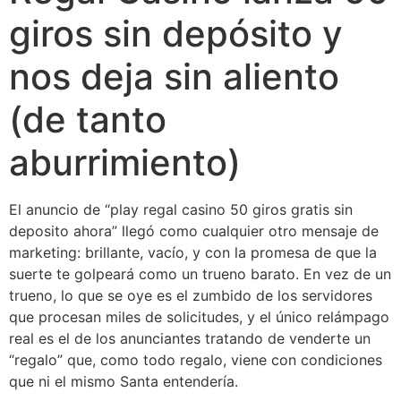
giros sin depósito y
nos deja sin aliento
(de tanto
aburrimiento)
El anuncio de “play regal casino 50 giros gratis sin
deposito ahora” llegó como cualquier otro mensaje de
marketing: brillante, vacío, y con la promesa de que la
suerte te golpeará como un trueno barato. En vez de un
trueno, lo que se oye es el zumbido de los servidores
que procesan miles de solicitudes, y el único relámpago
real es el de los anunciantes tratando de venderte un
“regalo” que, como todo regalo, viene con condiciones
que ni el mismo Santa entendería.