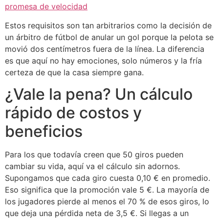
promesa de velocidad
Estos requisitos son tan arbitrarios como la decisión de
un árbitro de fútbol de anular un gol porque la pelota se
movió dos centímetros fuera de la línea. La diferencia
es que aquí no hay emociones, solo números y la fría
certeza de que la casa siempre gana.
¿Vale la pena? Un cálculo
rápido de costos y
beneficios
Para los que todavía creen que 50 giros pueden
cambiar su vida, aquí va el cálculo sin adornos.
Supongamos que cada giro cuesta 0,10 € en promedio.
Eso significa que la promoción vale 5 €. La mayoría de
los jugadores pierde al menos el 70 % de esos giros, lo
que deja una pérdida neta de 3,5 €. Si llegas a un