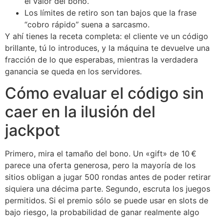
el valor del bono.
Los límites de retiro son tan bajos que la frase
“cobro rápido” suena a sarcasmo.
Y ahí tienes la receta completa: el cliente ve un código
brillante, tú lo introduces, y la máquina te devuelve una
fracción de lo que esperabas, mientras la verdadera
ganancia se queda en los servidores.
Cómo evaluar el código sin
caer en la ilusión del
jackpot
Primero, mira el tamaño del bono. Un «gift» de 10 €
parece una oferta generosa, pero la mayoría de los
sitios obligan a jugar 500 rondas antes de poder retirar
siquiera una décima parte. Segundo, escruta los juegos
permitidos. Si el premio sólo se puede usar en slots de
bajo riesgo, la probabilidad de ganar realmente algo