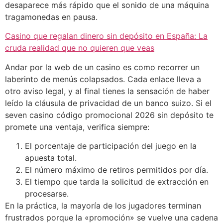
desaparece más rápido que el sonido de una máquina
tragamonedas en pausa.
Casino que regalan dinero sin depósito en España: La
cruda realidad que no quieren que veas
Andar por la web de un casino es como recorrer un
laberinto de menús colapsados. Cada enlace lleva a
otro aviso legal, y al final tienes la sensación de haber
leído la cláusula de privacidad de un banco suizo. Si el
seven casino código promocional 2026 sin depósito te
promete una ventaja, verifica siempre:
El porcentaje de participación del juego en la
apuesta total.
El número máximo de retiros permitidos por día.
El tiempo que tarda la solicitud de extracción en
procesarse.
En la práctica, la mayoría de los jugadores terminan
frustrados porque la «promoción» se vuelve una cadena