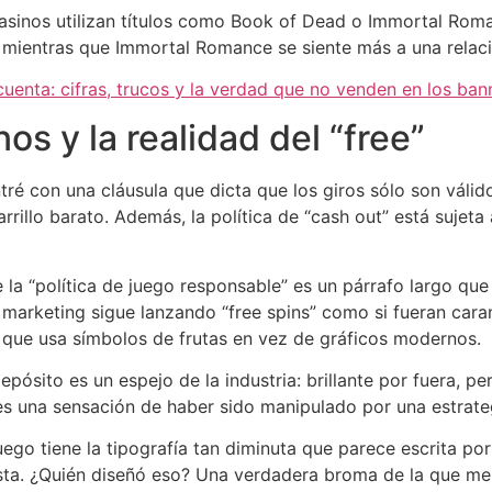
casinos utilizan títulos como Book of Dead o Immortal Roma
 mientras que Immortal Romance se siente más a una rela
uenta: cifras, trucos y la verdad que no venden en los ban
os y la realidad del “free”
tré con una cláusula que dicta que los giros sólo son válid
illo barato. Además, la política de “cash out” está sujeta a
 la “política de juego responsable” es un párrafo largo qu
 marketing sigue lanzando “free spins” como si fueran car
que usa símbolos de frutas en vez de gráficos modernos.
depósito es un espejo de la industria: brillante por fuera, p
s una sensación de haber sido manipulado por una estrateg
ego tiene la tipografía tan diminuta que parece escrita por
 vista. ¿Quién diseñó eso? Una verdadera broma de la que me