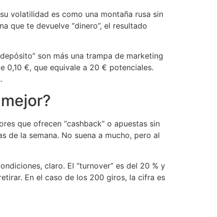
 su volatilidad es como una montaña rusa sin
a que te devuelve “dinero”, el resultado
n depósito” son más una trampa de marketing
e 0,10 €, que equivale a 20 € potenciales.
.
 mejor?
dores que ofrecen “cashback” o apuestas sin
tas de la semana. No suena a mucho, pero al
ondiciones, claro. El “turnover” es del 20 % y
irar. En el caso de los 200 giros, la cifra es