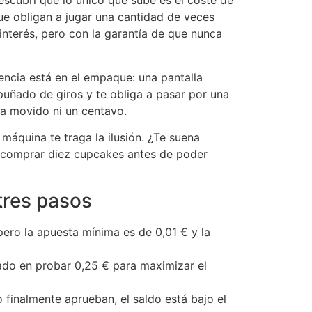
escubrí que lo único que sube es el coste de
ue obligan a jugar una cantidad de veces
interés, pero con la garantía de que nunca
rencia está en el empaque: una pantalla
 puñado de giros y te obliga a pasar por una
ya movido ni un centavo.
 máquina te traga la ilusión. ¿Te suena
de comprar diez cupcakes antes de poder
tres pasos
 pero la apuesta mínima es de 0,01 € y la
sado en probar 0,25 € para maximizar el
o finalmente aprueban, el saldo está bajo el