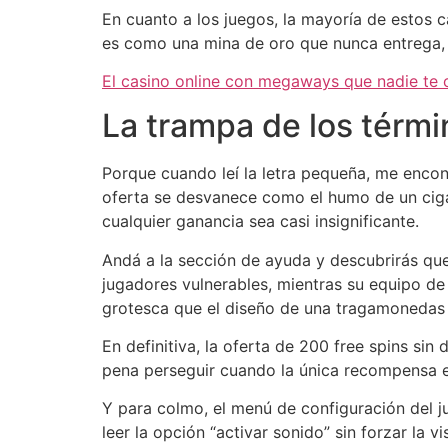
En cuanto a los juegos, la mayoría de estos 
es como una mina de oro que nunca entrega,
El casino online con megaways que nadie te c
La trampa de los términ
Porque cuando leí la letra pequeña, me encon
oferta se desvanece como el humo de un cigarr
cualquier ganancia sea casi insignificante.
Andá a la sección de ayuda y descubrirás que
jugadores vulnerables, mientras su equipo de
grotesca que el diseño de una tragamonedas 
En definitiva, la oferta de 200 free spins sin 
pena perseguir cuando la única recompensa e
Y para colmo, el menú de configuración del ju
leer la opción “activar sonido” sin forzar la