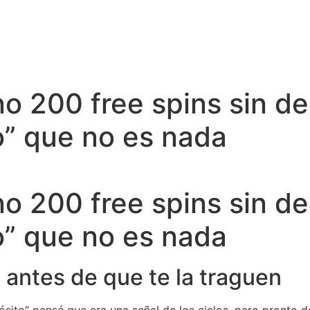
o 200 free spins sin de
o” que no es nada
o 200 free spins sin de
o” que no es nada
antes de que te la traguen