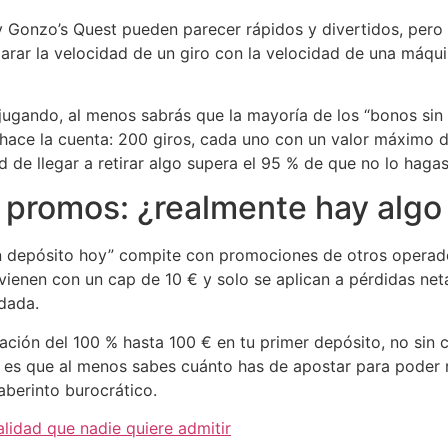
y Gonzo’s Quest pueden parecer rápidos y divertidos, pero
rar la velocidad de un giro con la velocidad de una máquin
 jugando, al menos sabrás que la mayoría de los “bonos si
 hace la cuenta: 200 giros, cada uno con un valor máximo d
d de llegar a retirar algo supera el 95 % de que no lo hagas
 promos: ¿realmente hay algo
 sin depósito hoy” compite con promociones de otros opera
vienen con un cap de 10 € y solo se aplican a pérdidas ne
dada.
ación del 100 % hasta 100 € en tu primer depósito, no sin c
 es que al menos sabes cuánto has de apostar para poder ret
laberinto burocrático.
alidad que nadie quiere admitir