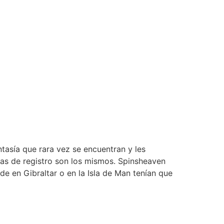
tasía que rara vez se encuentran y les
rtas de registro son los mismos. Spinsheaven
e en Gibraltar o en la Isla de Man tenían que