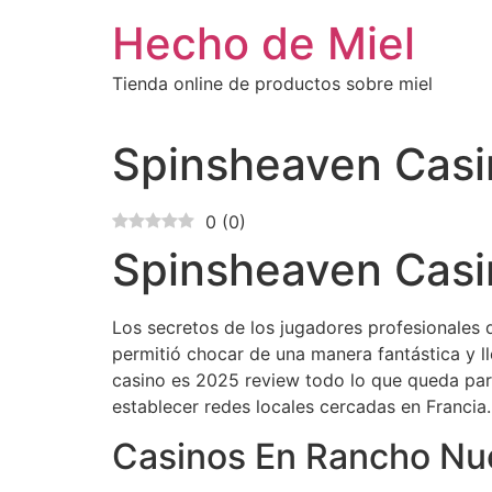
Ir
Hecho de Miel
al
contenido
Tienda online de productos sobre miel
Spinsheaven Casi
0
(
0
)
Spinsheaven Casi
Los secretos de los jugadores profesionales 
permitió chocar de una manera fantástica y ll
casino es 2025 review todo lo que queda para
establecer redes locales cercadas en Francia.
Casinos En Rancho Nu