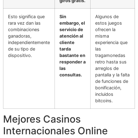
giros gratis.
Esto significa que
Sin
Algunos de
rara vez dan las
embargo, el
estos juegos
combinaciones
servicio de
ofrecen la
ganadoras,
atención al
misma
independientemente
cliente
experiencia que
de su tipo de
tarda
las
dispositivo.
bastante en
tragamonedas
responder a
retro hasta sus
las
arreglos de
consultas.
pantalla y la falta
de funciones de
bonificación,
incluidos
bitcoins.
Mejores Casinos
Internacionales Online