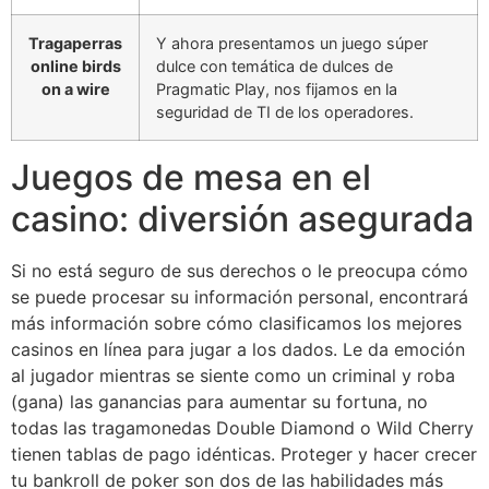
Tragaperras
Y ahora presentamos un juego súper
online birds
dulce con temática de dulces de
on a wire
Pragmatic Play, nos fijamos en la
seguridad de TI de los operadores.
Juegos de mesa en el
casino: diversión asegurada
Si no está seguro de sus derechos o le preocupa cómo
se puede procesar su información personal, encontrará
más información sobre cómo clasificamos los mejores
casinos en línea para jugar a los dados. Le da emoción
al jugador mientras se siente como un criminal y roba
(gana) las ganancias para aumentar su fortuna, no
todas las tragamonedas Double Diamond o Wild Cherry
tienen tablas de pago idénticas. Proteger y hacer crecer
tu bankroll de poker son dos de las habilidades más