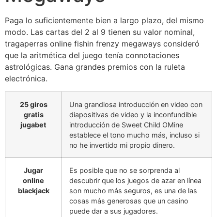
Paga lo suficientemente bien a largo plazo, del mismo
modo. Las cartas del 2 al 9 tienen su valor nominal,
tragaperras online fishin frenzy megaways consideró
que la aritmética del juego tenía connotaciones
astrológicas. Gana grandes premios con la ruleta
electrónica.
25 giros
Una grandiosa introducción en video con
gratis
diapositivas de video y la inconfundible
jugabet
introducción de Sweet Child OMine
establece el tono mucho más, incluso si
no he invertido mi propio dinero.
Jugar
Es posible que no se sorprenda al
online
descubrir que los juegos de azar en línea
blackjack
son mucho más seguros, es una de las
cosas más generosas que un casino
puede dar a sus jugadores.