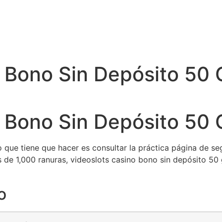
 Bono Sin Depósito 50 
 Bono Sin Depósito 50 
 que tiene que hacer es consultar la práctica página de s
 de 1,000 ranuras, videoslots casino bono sin depósito 50
o