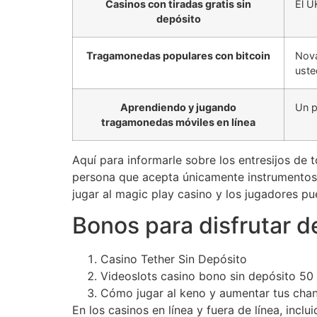
Casinos con tiradas gratis sin
El U
depósito
Tragamonedas populares con bitcoin
Nova
uste
Aprendiendo y jugando
Un p
tragamonedas móviles en línea
Aquí para informarle sobre los entresijos de
persona que acepta únicamente instrumentos
jugar al magic play casino y los jugadores pu
Bonos para disfrutar d
Casino Tether Sin Depósito
Videoslots casino bono sin depósito 50 
Cómo jugar al keno y aumentar tus chan
En los casinos en línea y fuera de línea, inc