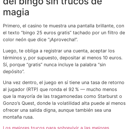
del bingo sin trucos de
magia
Primero, el casino te muestra una pantalla brillante, con
el texto “bingo 25 euros gratis” tachado por un filtro de
color neón que dice “¡Aprovecha!”.
Luego, te obliga a registrar una cuenta, aceptar los
términos y, por supuesto, depositar al menos 10 euros.
Sí, porque “gratis” nunca incluye la palabra “sin
depósito”.
Una vez dentro, el juego en sí tiene una tasa de retorno
al jugador (RTP) que ronda el 92 % — mucho menos
que la mayoría de las tragamonedas como Starburst o
Gonzo’s Quest, donde la volatilidad alta puede al menos
ofrecer una salida digna, aunque también sea una
montaña rusa.
Los mejores trucos para sobrevivir a las mejores