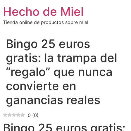
Ir
Hecho de Miel
al
contenido
Tienda online de productos sobre miel
Bingo 25 euros
gratis: la trampa del
“regalo” que nunca
convierte en
ganancias reales
0
(
0
)
Bingo 25 euros gratis: