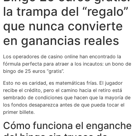
la trampa del “regalo”
que nunca convierte
en ganancias reales
Los operadores de casino online han encontrado la
fórmula perfecta para atraer a los incautos: un bono de
bingo de 25 euros “gratis”.
Esto no es caridad, es matemáticas frías. El jugador
recibe el crédito, pero el camino hacia el retiro está
sembrado de condiciones que hacen que la mayoría de
los fondos desaparezca antes de que pueda tocar el
primer billete.
Cómo funciona el enganche