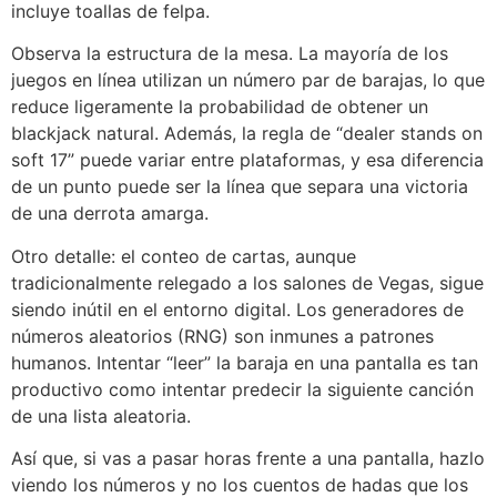
incluye toallas de felpa.
Observa la estructura de la mesa. La mayoría de los
juegos en línea utilizan un número par de barajas, lo que
reduce ligeramente la probabilidad de obtener un
blackjack natural. Además, la regla de “dealer stands on
soft 17” puede variar entre plataformas, y esa diferencia
de un punto puede ser la línea que separa una victoria
de una derrota amarga.
Otro detalle: el conteo de cartas, aunque
tradicionalmente relegado a los salones de Vegas, sigue
siendo inútil en el entorno digital. Los generadores de
números aleatorios (RNG) son inmunes a patrones
humanos. Intentar “leer” la baraja en una pantalla es tan
productivo como intentar predecir la siguiente canción
de una lista aleatoria.
Así que, si vas a pasar horas frente a una pantalla, hazlo
viendo los números y no los cuentos de hadas que los