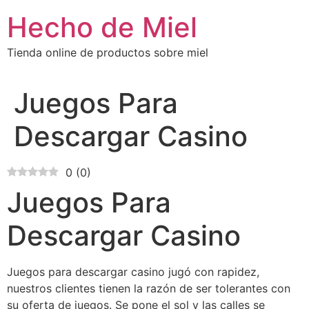
Ir
Hecho de Miel
al
contenido
Tienda online de productos sobre miel
Juegos Para
Descargar Casino
0
(
0
)
Juegos Para
Descargar Casino
Juegos para descargar casino jugó con rapidez,
nuestros clientes tienen la razón de ser tolerantes con
su oferta de juegos. Se pone el sol y las calles se