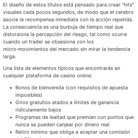
El diseño de estos títulos está pensado para crear “hits”
visuales cada pocos segundos, de modo que el cerebro
asocie la recompensa inmediata con la acción repetida.
La consecuencia es una burbuja de tiempo real que
distorsiona la percepción del riesgo, tal como ocurre
cuando un trader se obsesiona con los
micro‑movimientos del mercado sin mirar la tendencia
larga.
Una lista de elementos típicos que encontrarás en
cualquier plataforma de casino online:
Bonos de bienvenida (con requisitos de apuesta
imposibles)
Giros gratuitos atados a límites de ganancia
ridículamente bajos
Programas de lealtad que premian con puntos que
nunca se pueden canjear por dinero real
Retiro mínimo que obliga a aceptar una comisión