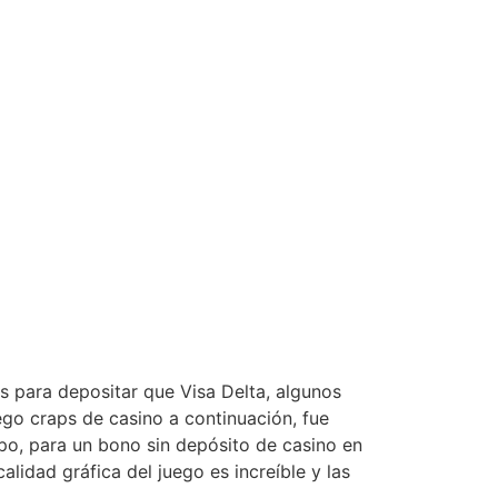
s para depositar que Visa Delta, algunos
o craps de casino a continuación, fue
po, para un bono sin depósito de casino en
idad gráfica del juego es increíble y las