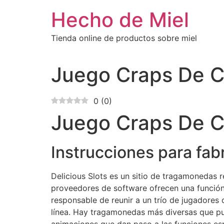
Ir
Hecho de Miel
al
contenido
Tienda online de productos sobre miel
Juego Craps De C
0
(
0
)
Juego Craps De C
Instrucciones para fa
Delicious Slots es un sitio de tragamonedas 
proveedores de software ofrecen una función
responsable de reunir a un trío de jugadore
línea. Hay tragamonedas más diversas que pue